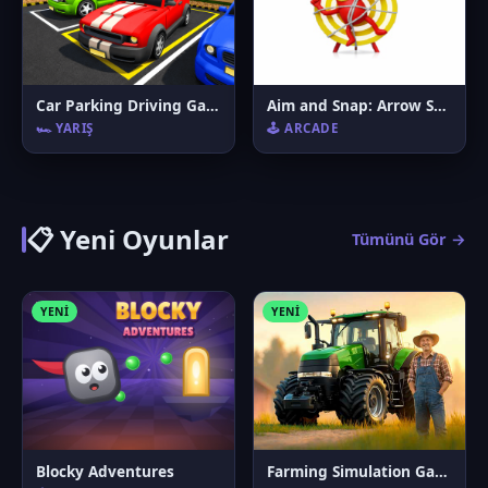
Car Parking Driving Game
Aim and Snap: Arrow Srike
🏎️ YARIŞ
🕹️ ARCADE
📋 Yeni Oyunlar
Tümünü Gör →
YENI
YENI
Blocky Adventures
Farming Simulation Game