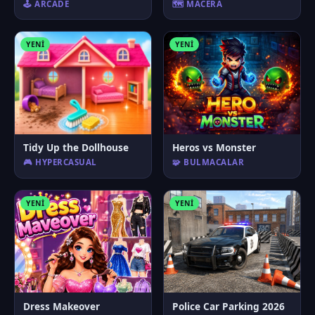
🕹️ ARCADE
🗺️ MACERA
YENI
YENI
Tidy Up the Dollhouse
Heros vs Monster
🎮 HYPERCASUAL
🧩 BULMACALAR
YENI
YENI
Dress Makeover
Police Car Parking 2026