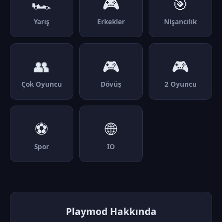
🏎️
🎮
🎯
Yarış
Erkekler
Nişancılık
👥
🎮
🎮
Çok Oyuncu
Dövüş
2 Oyuncu
⚽
🌐
Spor
IO
Playmod Hakkında