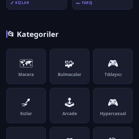
💅 KIZLAR
🏎️ YARIŞ
📂 Kategoriler
🗺️
🧩
🎮
Macera
Bulmacalar
Tıklayıcı
💅
🕹️
🎮
Kızlar
Arcade
Hypercasual