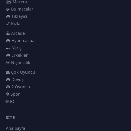
🗺️ Macera
🧩 Bulmacalar
🎮 Tıklayıcı
💅 Kızlar
🕹️ Arcade
🎮 Hypercasual
🏎️ Yarış
🎮 Erkekler
🎯 Nişancılık
👥 Çok Oyuncu
🎮 Dövüş
🎮 2 Oyuncu
⚽ Spor
🌐 IO
SITE
Ana Sayfa