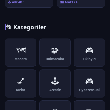
🕹️ ARCADE
🗺️ MACERA
📂 Kategoriler
🗺️
🧩
🎮
Macera
Bulmacalar
Tıklayıcı
💅
🕹️
🎮
Kızlar
Arcade
Hypercasual