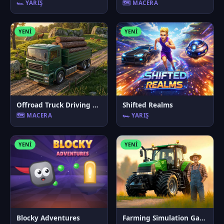
🏎️ YARIŞ
🗺️ MACERA
YENI
YENI
Offroad Truck Driving Game
Shifted Realms
🗺️ MACERA
🏎️ YARIŞ
YENI
YENI
Blocky Adventures
Farming Simulation Game