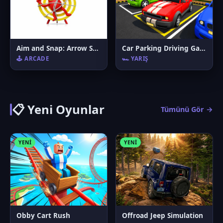
Aim and Snap: Arrow Srike
Car Parking Driving Game
🕹️ ARCADE
🏎️ YARIŞ
📋 Yeni Oyunlar
Tümünü Gör →
YENI
YENI
Obby Cart Rush
Offroad Jeep Simulation