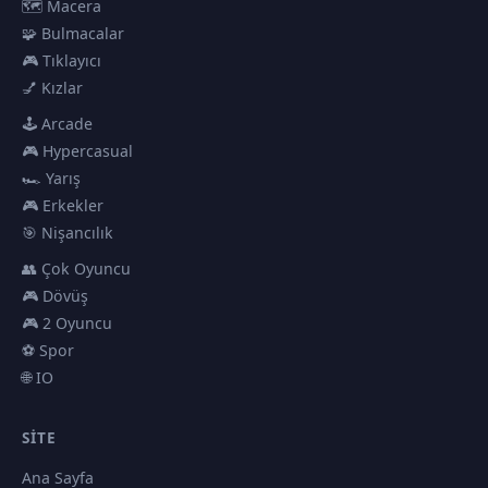
🗺️ Macera
🧩 Bulmacalar
🎮 Tıklayıcı
💅 Kızlar
🕹️ Arcade
🎮 Hypercasual
🏎️ Yarış
🎮 Erkekler
🎯 Nişancılık
👥 Çok Oyuncu
🎮 Dövüş
🎮 2 Oyuncu
⚽ Spor
🌐 IO
SITE
Ana Sayfa