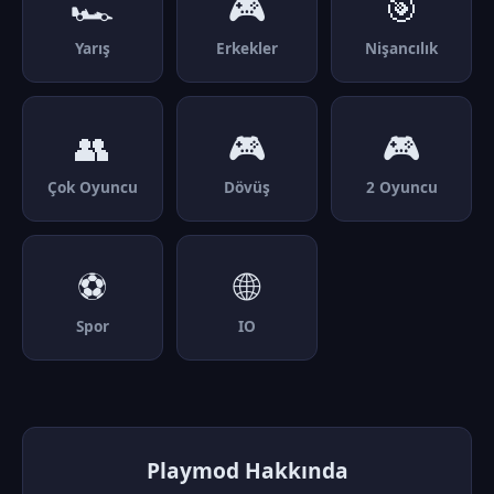
🏎️
🎮
🎯
Yarış
Erkekler
Nişancılık
👥
🎮
🎮
Çok Oyuncu
Dövüş
2 Oyuncu
⚽
🌐
Spor
IO
Playmod Hakkında