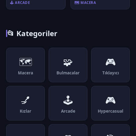
🕹️ ARCADE
🗺️ MACERA
📂 Kategoriler
🗺️
🧩
🎮
Macera
Bulmacalar
Tıklayıcı
💅
🕹️
🎮
Kızlar
Arcade
Hypercasual