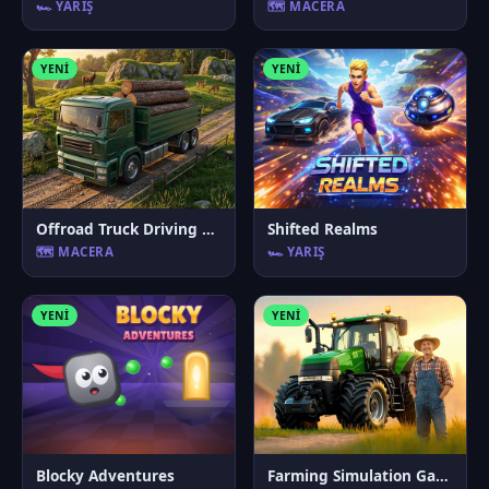
🏎️ YARIŞ
🗺️ MACERA
YENI
YENI
Offroad Truck Driving Game
Shifted Realms
🗺️ MACERA
🏎️ YARIŞ
YENI
YENI
Blocky Adventures
Farming Simulation Game