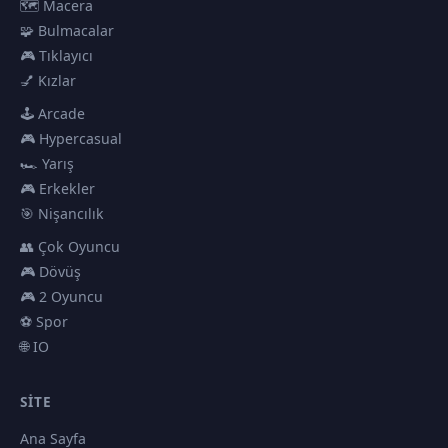
🗺️ Macera
🧩 Bulmacalar
🎮 Tıklayıcı
💅 Kızlar
🕹️ Arcade
🎮 Hypercasual
🏎️ Yarış
🎮 Erkekler
🎯 Nişancılık
👥 Çok Oyuncu
🎮 Dövüş
🎮 2 Oyuncu
⚽ Spor
🌐 IO
SITE
Ana Sayfa