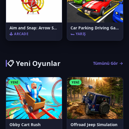
Aim and Snap: Arrow Srike
Car Parking Driving Game
🕹️ ARCADE
🏎️ YARIŞ
📋 Yeni Oyunlar
Tümünü Gör →
YENI
YENI
Obby Cart Rush
Offroad Jeep Simulation