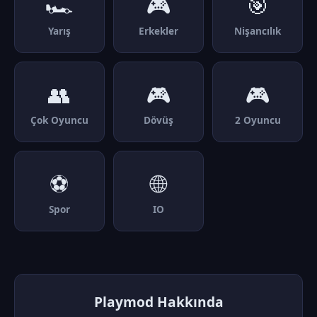
🏎️
🎮
🎯
Yarış
Erkekler
Nişancılık
👥
🎮
🎮
Çok Oyuncu
Dövüş
2 Oyuncu
⚽
🌐
Spor
IO
Playmod Hakkında