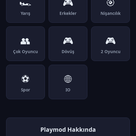
🏎️
🎮
🎯
Yarış
Erkekler
Nişancılık
👥
🎮
🎮
Çok Oyuncu
Dövüş
2 Oyuncu
⚽
🌐
Spor
IO
Playmod Hakkında