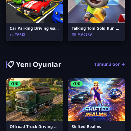
Car Parking Driving Game
Talking Tom Gold Run Online
🏎️ YARIŞ
🗺️ MACERA
📋 Yeni Oyunlar
Tümünü Gör →
YENI
YENI
Offroad Truck Driving Game
Shifted Realms