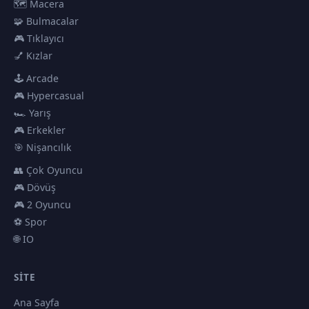
🗺️ Macera
🧩 Bulmacalar
🎮 Tıklayıcı
💅 Kızlar
🕹️ Arcade
🎮 Hypercasual
🏎️ Yarış
🎮 Erkekler
🎯 Nişancılık
👥 Çok Oyuncu
🎮 Dövüş
🎮 2 Oyuncu
⚽ Spor
🌐 IO
SITE
Ana Sayfa