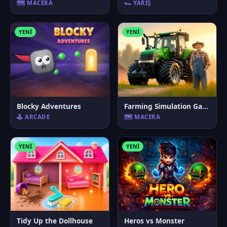
🗺️ MACERA
🏎️ YARIŞ
YENI
YENI
Blocky Adventures
Farming Simulation Game
🕹️ ARCADE
🗺️ MACERA
YENI
YENI
Tidy Up the Dollhouse
Heros vs Monster