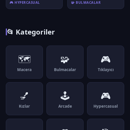
🎮 HYPERCASUAL
🧩 BULMACALAR
📂 Kategoriler
🗺️
🧩
🎮
Macera
Bulmacalar
Tıklayıcı
💅
🕹️
🎮
Kızlar
Arcade
Hypercasual