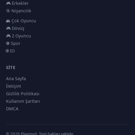
🎮 Erkekler
🎯 Nişancılık
👥 Çok Oyuncu
🎮 Dövüş
🎮 2 Oyuncu
⚽ Spor
🌐 IO
SITE
Ana Sayfa
İletişim
Gizlilik Politikası
Kullanım Şartları
DMCA
© 2026 Playmod. Tüm hakları saklıdır.