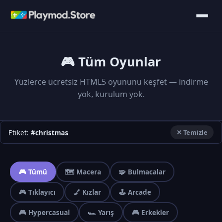
🎮 Tüm Oyunlar
Yüzlerce ücretsiz HTML5 oyununu keşfet — indirme
yok, kurulum yok.
Etiket:
#christmas
✕ Temizle
🎮 Tümü
🗺️ Macera
🧩 Bulmacalar
🎮 Tıklayıcı
💅 Kızlar
🕹️ Arcade
🎮 Hypercasual
🏎️ Yarış
🎮 Erkekler