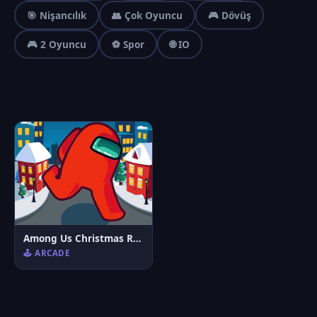
🎯 Nişancılık
👥 Çok Oyuncu
🎮 Dövüş
🎮 2 Oyuncu
⚽ Spor
🌐 IO
Among Us Christmas Run
🕹️ ARCADE