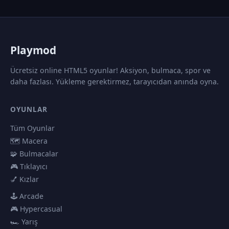
P
laymod
Ücretsiz online HTML5 oyunlar! Aksiyon, bulmaca, spor ve
daha fazlası. Yükleme gerektirmez, tarayıcıdan anında oyna.
OYUNLAR
Tüm Oyunlar
🗺️ Macera
🧩 Bulmacalar
🎮 Tıklayıcı
💅 Kızlar
🕹️ Arcade
🎮 Hypercasual
🏎️ Yarış