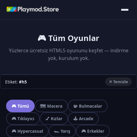
🎮 Tüm Oyunlar
Yüzlerce ücretsiz HTML5 oyununu keşfet — indirme
yok, kurulum yok.
Etiket:
#h5
✕ Temizle
🎮 Tümü
🗺️ Macera
🧩 Bulmacalar
🎮 Tıklayıcı
💅 Kızlar
🕹️ Arcade
🎮 Hypercasual
🏎️ Yarış
🎮 Erkekler