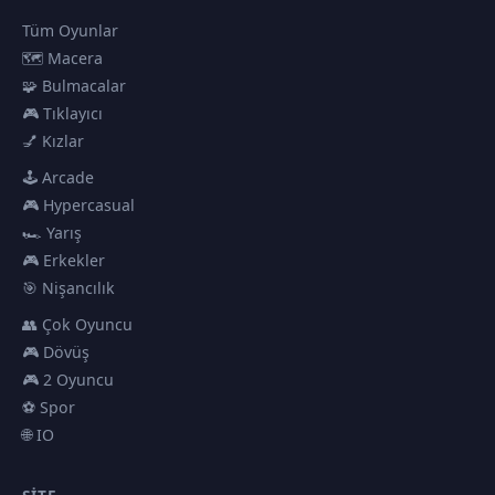
Tüm Oyunlar
🗺️ Macera
🧩 Bulmacalar
🎮 Tıklayıcı
💅 Kızlar
🕹️ Arcade
🎮 Hypercasual
🏎️ Yarış
🎮 Erkekler
🎯 Nişancılık
👥 Çok Oyuncu
🎮 Dövüş
🎮 2 Oyuncu
⚽ Spor
🌐 IO