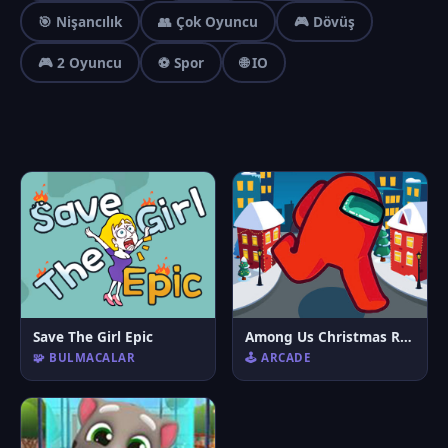
🎯 Nişancılık
👥 Çok Oyuncu
🎮 Dövüş
🎮 2 Oyuncu
⚽ Spor
🌐 IO
Save The Girl Epic
Among Us Christmas Run
🧩 BULMACALAR
🕹️ ARCADE