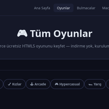
Ana Sayfa
Oyunlar
Bulmacalar
Mac
🎮 Tüm Oyunlar
rce ücretsiz HTML5 oyununu keşfet — indirme yok, kurulu
💅 Kızlar
🕹️ Arcade
🎮 Hypercasual
🏎️ Yarış