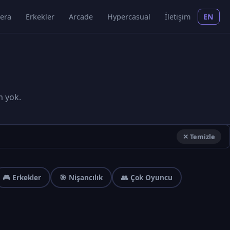
era
Erkekler
Arcade
Hypercasual
İletişim
EN
m yok.
✕ Temizle
🎮 Erkekler
🎯 Nişancılık
👥 Çok Oyuncu