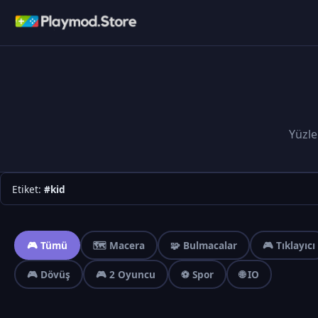
Yüzle
Etiket:
#kid
🎮 Tümü
🗺️ Macera
🧩 Bulmacalar
🎮 Tıklayıcı
🎮 Dövüş
🎮 2 Oyuncu
⚽ Spor
🌐 IO