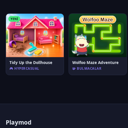
YENI
Tidy Up the Dollhouse
Wolfoo Maze Adventure
🎮 HYPERCASUAL
🧩 BULMACALAR
P
laymod