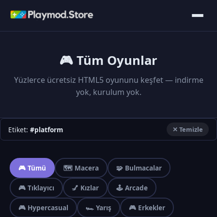
🎮 Tüm Oyunlar
Yüzlerce ücretsiz HTML5 oyununu keşfet — indirme
yok, kurulum yok.
Etiket:
#platform
✕ Temizle
🎮 Tümü
🗺️ Macera
🧩 Bulmacalar
🎮 Tıklayıcı
💅 Kızlar
🕹️ Arcade
🎮 Hypercasual
🏎️ Yarış
🎮 Erkekler