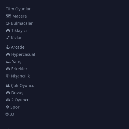
Tüm Oyunlar
🗺️ Macera
🧩 Bulmacalar
🎮 Tıklayıcı
💅 Kızlar
🕹️ Arcade
🎮 Hypercasual
🏎️ Yarış
🎮 Erkekler
🎯 Nişancılık
👥 Çok Oyuncu
🎮 Dövüş
🎮 2 Oyuncu
⚽ Spor
🌐 IO