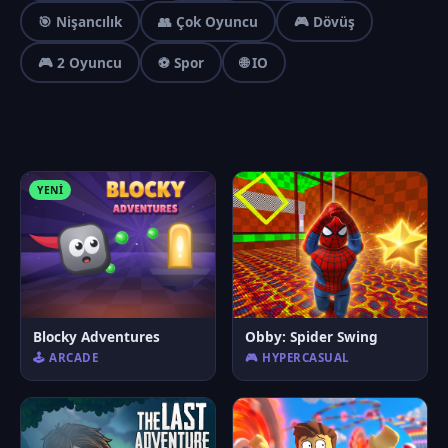
🎯 Nişancılık
👥 Çok Oyuncu
🎮 Dövüş
🎮 2 Oyuncu
⚽ Spor
🌐 IO
YENI
Blocky Adventures
Obby: Spider Swing
🕹️ ARCADE
🎮 HYPERCASUAL