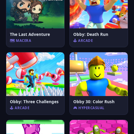
The Last Adventure
Obby: Death Run
🗺️ MACERA
🕹️ ARCADE
Obby: Three Challenges
Obby 30: Color Rush
🕹️ ARCADE
🎮 HYPERCASUAL