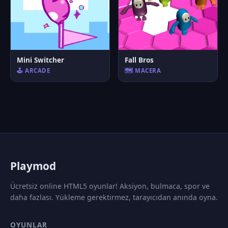
Mini Switcher
Fall Bros
🕹️ ARCADE
🗺️ MACERA
P
laymod
Ücretsiz online HTML5 oyunlar! Aksiyon, bulmaca, spor ve
daha fazlası. Yükleme gerektirmez, tarayıcıdan anında oyna.
OYUNLAR