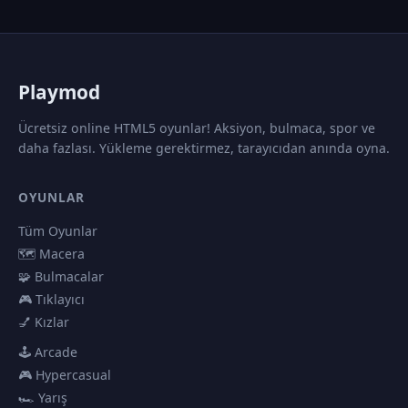
P
laymod
Ücretsiz online HTML5 oyunlar! Aksiyon, bulmaca, spor ve
daha fazlası. Yükleme gerektirmez, tarayıcıdan anında oyna.
OYUNLAR
Tüm Oyunlar
🗺️ Macera
🧩 Bulmacalar
🎮 Tıklayıcı
💅 Kızlar
🕹️ Arcade
🎮 Hypercasual
🏎️ Yarış