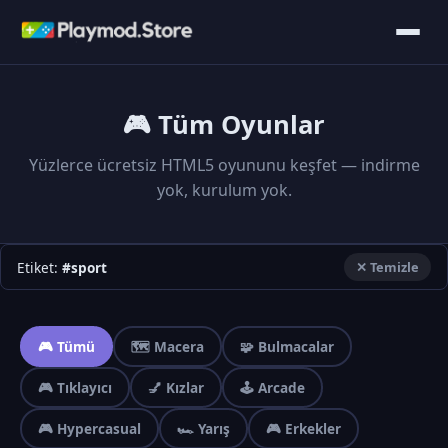
🎮 Tüm Oyunlar
Yüzlerce ücretsiz HTML5 oyununu keşfet — indirme
yok, kurulum yok.
Etiket:
#sport
✕ Temizle
🎮 Tümü
🗺️ Macera
🧩 Bulmacalar
🎮 Tıklayıcı
💅 Kızlar
🕹️ Arcade
🎮 Hypercasual
🏎️ Yarış
🎮 Erkekler