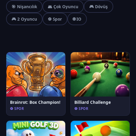
🎯 Nişancılık
👥 Çok Oyuncu
🎮 Dövüş
🎮 2 Oyuncu
⚽ Spor
🌐 IO
Brainrot: Box Champion!
Billiard Challenge
⚽ SPOR
⚽ SPOR