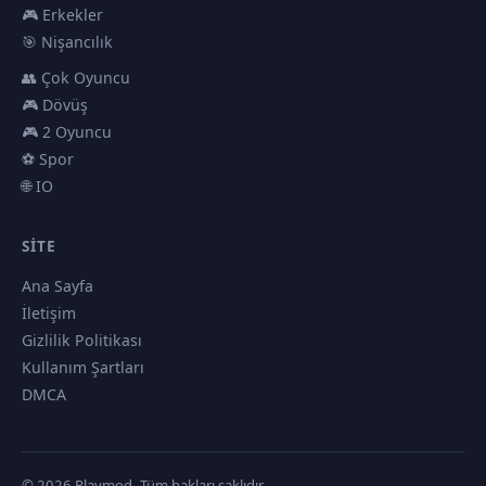
🎮 Erkekler
🎯 Nişancılık
👥 Çok Oyuncu
🎮 Dövüş
🎮 2 Oyuncu
⚽ Spor
🌐 IO
SITE
Ana Sayfa
İletişim
Gizlilik Politikası
Kullanım Şartları
DMCA
© 2026 Playmod. Tüm hakları saklıdır.