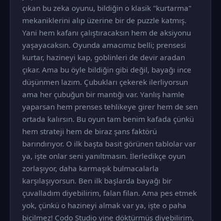
çıkan bu zeka oyunu, bildiğin o klasik "kurtarma"
mekaniklerini alıp üzerine bir de puzzle katmış.
Yani hem kafanı çalıştıracaksın hem de aksiyonu
yaşayacaksın. Oyunda amacımız belli; prensesi
kurtar, hazineyi kap, goblinleri de devir aradan
çıkar. Ama bu öyle bildiğin gibi değil, bayağı ince
düşünmen lazım. Çubukları çekerek ilerliyorsun
ama her çubuğun bir mantığı var. Yanlış hamle
yaparsan hem prenses tehlikeye girer hem de sen
ortada kalırsın. Bu oyun tam benim kafada çünkü
hem strateji hem de biraz şans faktörü
barındırıyor. O ilk başta basit görünen tablolar var
ya, işte onlar seni yanıltmasın. İlerledikçe oyun
zorlaşıyor, daha karmaşık bulmacalarla
karşılaşıyorsun. Ben ilk başlarda bayağı bir
çuvalladım diyebilirim, falan filan. Ama pes etmek
yok, çünkü o hazineyi almak var ya, işte o paha
biçilmez! Codo Studio yine döktürmüş diyebilirim,