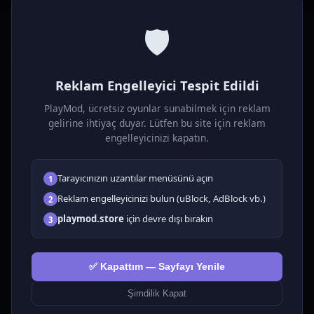
🛡️
P
laymod
Reklam Engelleyici Tespit Edildi
Ücretsiz online HTML5 oyunlar! Aksiyon, bulmaca, spor ve
daha fazlası. Yükleme gerektirmez, tarayıcıdan anında oyna.
PlayMod, ücretsiz oyunlar sunabilmek için reklam
gelirine ihtiyaç duyar. Lütfen bu site için reklam
OYUNLAR
engelleyicinizi kapatın.
Tüm Oyunlar
Tarayıcınızın uzantılar menüsünü açın
1
🗺️ Macera
🧩 Bulmacalar
Reklam engelleyicinizi bulun (uBlock, AdBlock vb.)
2
🎮 Tıklayıcı
playmod.store
için devre dışı bırakın
3
💅 Kızlar
🕹️ Arcade
✅ Kapattım — Sayfayı Yenile
🎮 Hypercasual
🏎️ Yarış
Şimdilik Kapat
🎮 Erkekler