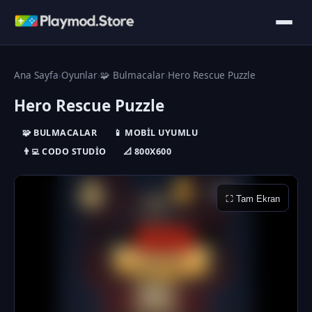
Ana Sayfa
›
Oyunlar
›
🧩 Bulmacalar
›
Hero Rescue Puzzle
Hero Rescue Puzzle
🧩 BULMACALAR
📱 MOBIL UYUMLU
👨‍💻 CODO STUDIO
📐 800X600
⛶ Tam Ekran