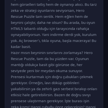
hem görselleri tatlış hem de oynanışı akıcı. Bu tarz
zeka ve strateji oyunlarını seviyorsan, Hero
Rescue Puzzle tam senlik. Hem eğlen hem de
beynini çalıştır, daha ne olsun? Bu arada, bu oyun
HTML5 tabanlı olduğu için tarayıcında rahatça
oynayabiliyorsun. Yani indirme derdi yok, kurulum
yok. Aç browser’ı, tıkla oyuna, başla maceraya! Bu
kadar basit.
Hazır mısın beyninin sınırlarını zorlamaya? Hero
Rescue Puzzle, tam da bu yüzden var. Oyunun
mantığı oldukça basit gibi görünse de, her
seviyede yeni bir meydan okuma sunuyor.
Prensesi kurtarmak için doğru çubukları çekmek
gerekiyor. Örneğin, lavı döküp goblinleri
yakabilirsin ya da zehirli gazı serbest bırakıp onları
etkisiz hale getirebilirsin. Bazen de doğru sıvıyı
prensese ulaştırman gerekiyor. İşte burası işin
zeka kısmı! Hangi çubuğu önce çekeceksin? Hangi