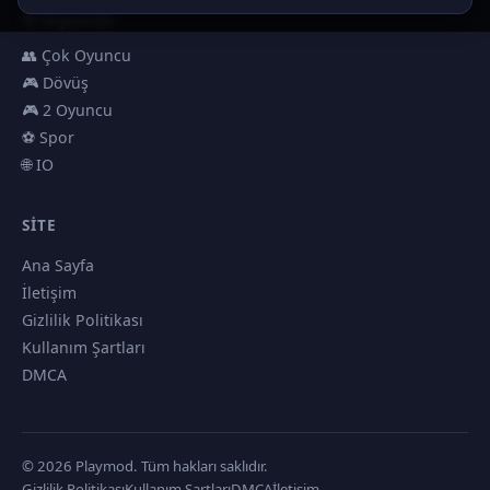
🎯 Nişancılık
👥 Çok Oyuncu
🎮 Dövüş
🎮 2 Oyuncu
⚽ Spor
🌐 IO
SITE
Ana Sayfa
İletişim
Gizlilik Politikası
Kullanım Şartları
DMCA
© 2026 Playmod. Tüm hakları saklıdır.
Gizlilik Politikası
Kullanım Şartları
DMCA
İletişim