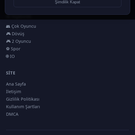
🏎️ Yarış
Şimdilik Kapat
🎮 Erkekler
🎯 Nişancılık
👥 Çok Oyuncu
🎮 Dövüş
🎮 2 Oyuncu
⚽ Spor
🌐 IO
SITE
Ana Sayfa
İletişim
Gizlilik Politikası
Kullanım Şartları
DMCA