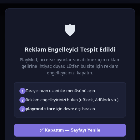
🛡️
P
laymod
Reklam Engelleyici Tespit Edildi
Ücretsiz online HTML5 oyunlar! Aksiyon, bulmaca, spor ve
daha fazlası. Yükleme gerektirmez, tarayıcıdan anında oyna.
PlayMod, ücretsiz oyunlar sunabilmek için reklam
gelirine ihtiyaç duyar. Lütfen bu site için reklam
OYUNLAR
engelleyicinizi kapatın.
Tüm Oyunlar
Tarayıcınızın uzantılar menüsünü açın
1
🗺️ Macera
🧩 Bulmacalar
Reklam engelleyicinizi bulun (uBlock, AdBlock vb.)
2
🎮 Tıklayıcı
playmod.store
için devre dışı bırakın
3
💅 Kızlar
🕹️ Arcade
✅ Kapattım — Sayfayı Yenile
🎮 Hypercasual