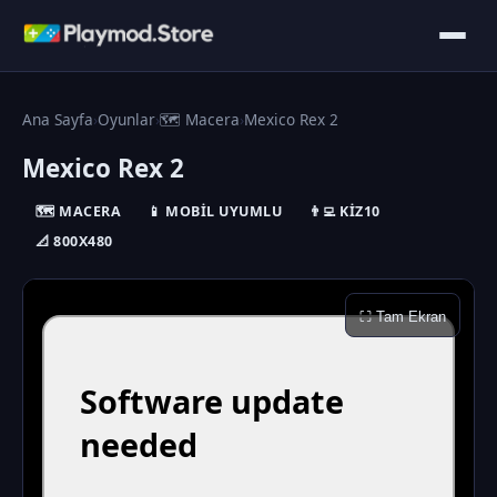
Ana Sayfa
›
Oyunlar
›
🗺️ Macera
›
Mexico Rex 2
Mexico Rex 2
🗺️ MACERA
📱 MOBIL UYUMLU
👨‍💻 KIZ10
📐 800X480
⛶ Tam Ekran