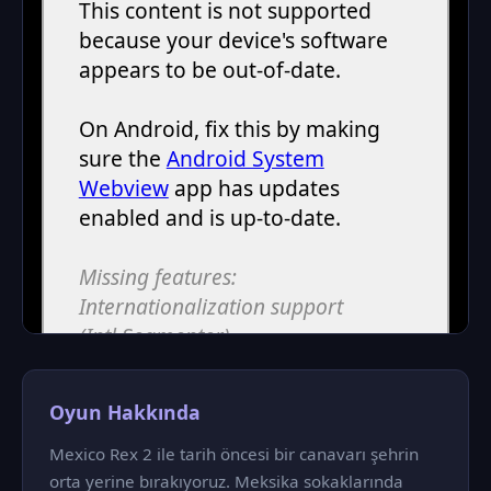
Oyun Hakkında
Mexico Rex 2 ile tarih öncesi bir canavarı şehrin
orta yerine bırakıyoruz. Meksika sokaklarında