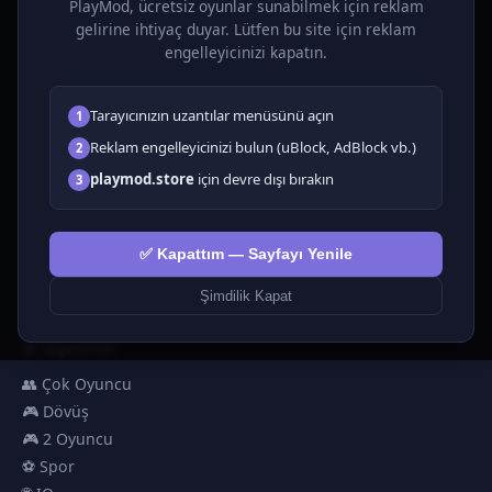
PlayMod, ücretsiz oyunlar sunabilmek için reklam
gelirine ihtiyaç duyar. Lütfen bu site için reklam
OYUNLAR
engelleyicinizi kapatın.
Tüm Oyunlar
Tarayıcınızın uzantılar menüsünü açın
1
🗺️ Macera
🧩 Bulmacalar
Reklam engelleyicinizi bulun (uBlock, AdBlock vb.)
2
🎮 Tıklayıcı
playmod.store
için devre dışı bırakın
3
💅 Kızlar
🕹️ Arcade
✅ Kapattım — Sayfayı Yenile
🎮 Hypercasual
🏎️ Yarış
Şimdilik Kapat
🎮 Erkekler
🎯 Nişancılık
👥 Çok Oyuncu
🎮 Dövüş
🎮 2 Oyuncu
⚽ Spor