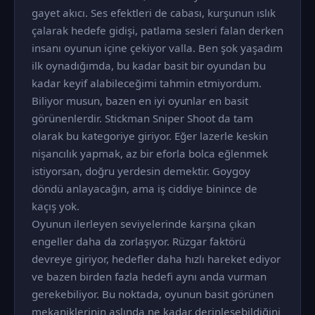
gayet akıcı. Ses efektleri de cabası, kurşunun ıslık
çalarak hedefe gidişi, patlama sesleri falan derken
insanı oyunun içine çekiyor valla. Ben şok yaşadım
ilk oynadığımda, bu kadar basit bir oyundan bu
kadar keyif alabileceğimi tahmin etmiyordum.
Biliyor musun, bazen en iyi oyunlar en basit
görünenlerdir. Stickman Sniper Shoot da tam
olarak bu kategoriye giriyor. Eğer lazerle keskin
nişancılık yapmak, az bir eforla bolca eğlenmek
istiyorsan, doğru yerdesin demektir. Goygoy
döndü anlayacağın, ama iş ciddiye binince de
kaçış yok.
Oyunun ilerleyen seviyelerinde karşına çıkan
engeller daha da zorlaşıyor. Rüzgar faktörü
devreye giriyor, hedefler daha hızlı hareket ediyor
ve bazen birden fazla hedefi aynı anda vurman
gerekebiliyor. Bu noktada, oyunun basit görünen
mekaniklerinin aslında ne kadar derinleşebildiğini