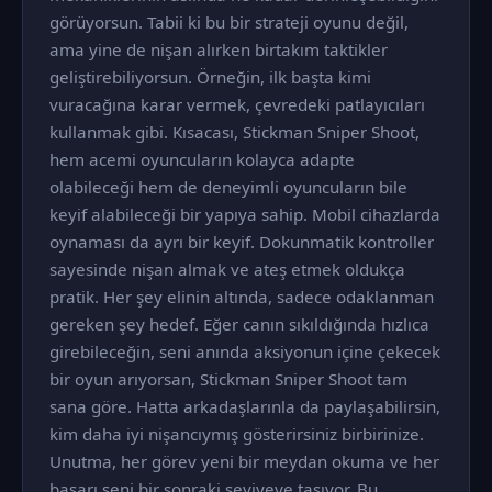
görüyorsun. Tabii ki bu bir strateji oyunu değil,
ama yine de nişan alırken birtakım taktikler
geliştirebiliyorsun. Örneğin, ilk başta kimi
vuracağına karar vermek, çevredeki patlayıcıları
kullanmak gibi. Kısacası, Stickman Sniper Shoot,
hem acemi oyuncuların kolayca adapte
olabileceği hem de deneyimli oyuncuların bile
keyif alabileceği bir yapıya sahip. Mobil cihazlarda
oynaması da ayrı bir keyif. Dokunmatik kontroller
sayesinde nişan almak ve ateş etmek oldukça
pratik. Her şey elinin altında, sadece odaklanman
gereken şey hedef. Eğer canın sıkıldığında hızlıca
girebileceğin, seni anında aksiyonun içine çekecek
bir oyun arıyorsan, Stickman Sniper Shoot tam
sana göre. Hatta arkadaşlarınla da paylaşabilirsin,
kim daha iyi nişancıymış gösterirsiniz birbirinize.
Unutma, her görev yeni bir meydan okuma ve her
başarı seni bir sonraki seviyeye taşıyor. Bu