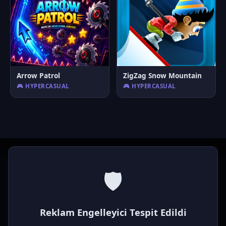
Arrow Patrol
ZigZag Snow Mountain
🎮 HYPERCASUAL
🎮 HYPERCASUAL
🛡️
P
laymod
Reklam Engelleyici Tespit Edildi
Ücretsiz online HTML5 oyunlar! Aksiyon, bulmaca, spor ve
daha fazlası. Yükleme gerektirmez, tarayıcıdan anında oyna.