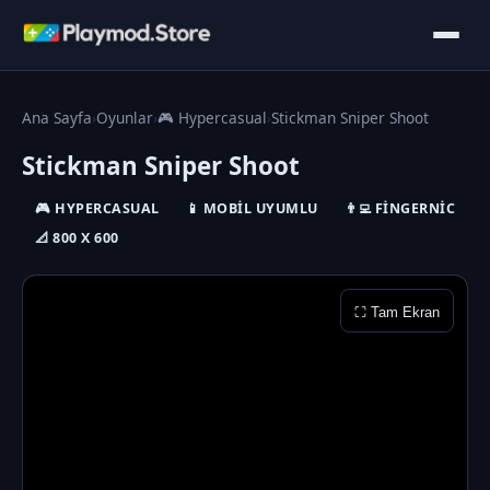
Ana Sayfa
›
Oyunlar
›
🎮 Hypercasual
›
Stickman Sniper Shoot
Stickman Sniper Shoot
🎮 HYPERCASUAL
📱 MOBIL UYUMLU
👨‍💻 FINGERNIC
📐 800 X 600
⛶ Tam Ekran