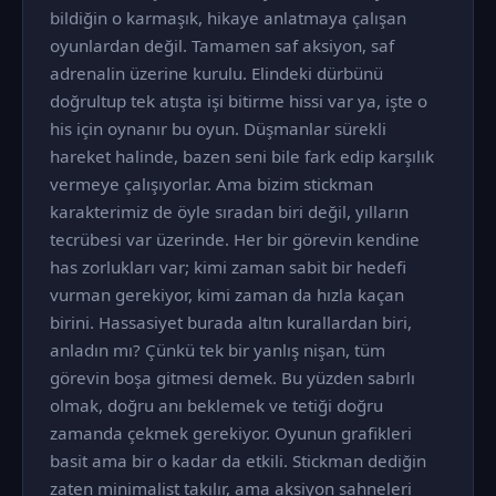
bildiğin o karmaşık, hikaye anlatmaya çalışan
oyunlardan değil. Tamamen saf aksiyon, saf
adrenalin üzerine kurulu. Elindeki dürbünü
doğrultup tek atışta işi bitirme hissi var ya, işte o
his için oynanır bu oyun. Düşmanlar sürekli
hareket halinde, bazen seni bile fark edip karşılık
vermeye çalışıyorlar. Ama bizim stickman
karakterimiz de öyle sıradan biri değil, yılların
tecrübesi var üzerinde. Her bir görevin kendine
has zorlukları var; kimi zaman sabit bir hedefi
vurman gerekiyor, kimi zaman da hızla kaçan
birini. Hassasiyet burada altın kurallardan biri,
anladın mı? Çünkü tek bir yanlış nişan, tüm
görevin boşa gitmesi demek. Bu yüzden sabırlı
olmak, doğru anı beklemek ve tetiği doğru
zamanda çekmek gerekiyor. Oyunun grafikleri
basit ama bir o kadar da etkili. Stickman dediğin
zaten minimalist takılır, ama aksiyon sahneleri