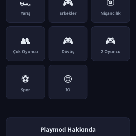
🏎️
🎮
🎯
Yarış
Erkekler
Nişancılık
👥
🎮
🎮
Çok Oyuncu
Dövüş
2 Oyuncu
⚽
🌐
Spor
IO
Playmod Hakkında