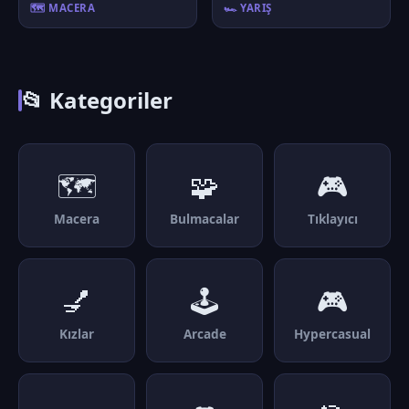
🗺️ MACERA
🏎️ YARIŞ
📂 Kategoriler
🗺️
🧩
🎮
Macera
Bulmacalar
Tıklayıcı
💅
🕹️
🎮
Kızlar
Arcade
Hypercasual