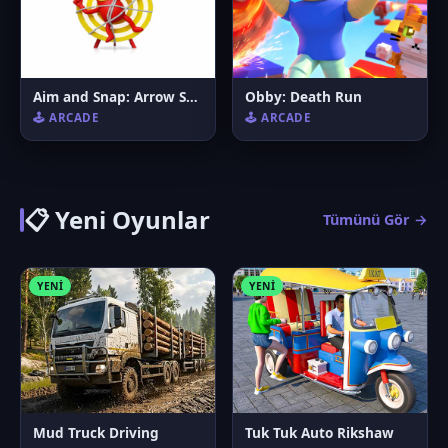
Aim and Snap: Arrow Srike
Obby: Death Run
🕹️ ARCADE
🕹️ ARCADE
📋 Yeni Oyunlar
Tümünü Gör →
YENI
YENI
Mud Truck Driving
Tuk Tuk Auto Rikshaw