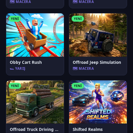
🗺️ MACERA
🗺️ MACERA
YENI
YENI
Obby Cart Rush
Offroad Jeep Simulation
🏎️ YARIŞ
🗺️ MACERA
YENI
YENI
Offroad Truck Driving Game
Shifted Realms