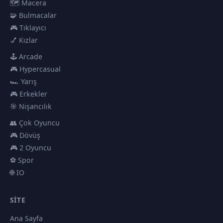
🗺️ Macera
🧩 Bulmacalar
🎮 Tıklayıcı
💅 Kızlar
🕹️ Arcade
🎮 Hypercasual
🏎️ Yarış
🎮 Erkekler
🎯 Nişancılık
👥 Çok Oyuncu
🎮 Dövüş
🎮 2 Oyuncu
⚽ Spor
🌐 IO
SITE
Ana Sayfa