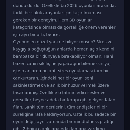
döndü durdu. Özellikle bu 2026 oyunları arasında,
farklı bir soluk arayanlar için kaçırılmaması
gereken bir deneyim. Hem 3D oyunlar
kategorisinde olması da görselliğe önem verenler
için ayrı bir artı, bence.
Oyunun en güzel yanı ne biliyor musun? Stres ve
kaygıyla boğuştuğun anlarda hemen açıp kendini
bambaşka bir dünyaya bırakabiliyor olman. Hani
bazen canın sıkılır, ne yapacağını bilemezsin ya,
işte o anlarda bu anti-stres uygulaması tam bir
cankurtaran. İçindeki her bir oyun, seni
sakinleştirmek ve anlık bir huzur vermek üzere
tasarlanmış. Özellikle o tatmin edici sesler ve
görseller, beyne adeta bir terapi gibi geliyor, falan
filan. Sanki tüm dertlerini, tüm endişelerini bir
süreliğine rafa kaldırıyorsun. Üstelik bu sadece bir
oyun değil, aynı zamanda bir mindfulness pratiği
gibi. Zihnini o anki ana odaklamana yardımcı