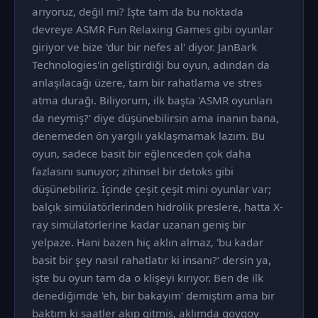
arıyoruz, değil mi? İşte tam da bu noktada
devreye ASMR Fun Relaxing Games gibi oyunlar
giriyor ve bize 'dur bir nefes al' diyor. JanBark
Technologies'in geliştirdiği bu oyun, adından da
anlaşılacağı üzere, tam bir rahatlama ve stres
atma durağı. Biliyorum, ilk başta 'ASMR oyunları
da neymiş?' diye düşünebilirsin ama inanın bana,
denemeden ön yargılı yaklaşmamak lazım. Bu
oyun, sadece basit bir eğlenceden çok daha
fazlasını sunuyor; zihinsel bir detoks gibi
düşünebiliriz. İçinde çeşit çeşit mini oyunlar var;
balçık simülatörlerinden hidrolik preslere, hatta X-
ray simülatörlerine kadar uzanan geniş bir
yelpaze. Hani bazen hiç aklın almaz, 'bu kadar
basit bir şey nasıl rahatlatır ki insanı?' dersin ya,
işte bu oyun tam da o klişeyi kırıyor. Ben de ilk
denediğimde 'eh, bir bakayım' demiştim ama bir
baktım ki saatler akıp gitmiş, aklımda goygoy