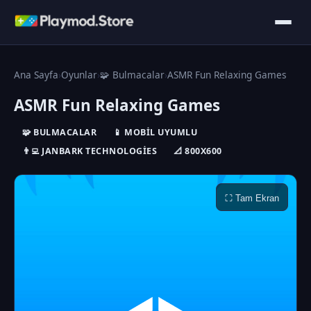
Ana Sayfa
›
Oyunlar
›
🧩 Bulmacalar
›
ASMR Fun Relaxing Games
ASMR Fun Relaxing Games
🧩 BULMACALAR
📱 MOBIL UYUMLU
👨‍💻 JANBARK TECHNOLOGIES
📐 800X600
⛶ Tam Ekran