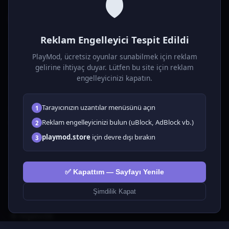
🛡️
P
laymod
Reklam Engelleyici Tespit Edildi
Ücretsiz online HTML5 oyunlar! Aksiyon, bulmaca, spor ve
daha fazlası. Yükleme gerektirmez, tarayıcıdan anında oyna.
PlayMod, ücretsiz oyunlar sunabilmek için reklam
gelirine ihtiyaç duyar. Lütfen bu site için reklam
OYUNLAR
engelleyicinizi kapatın.
Tüm Oyunlar
Tarayıcınızın uzantılar menüsünü açın
1
🗺️ Macera
🧩 Bulmacalar
Reklam engelleyicinizi bulun (uBlock, AdBlock vb.)
2
🎮 Tıklayıcı
playmod.store
için devre dışı bırakın
3
💅 Kızlar
🕹️ Arcade
✅ Kapattım — Sayfayı Yenile
🎮 Hypercasual
🏎️ Yarış
Şimdilik Kapat
🎮 Erkekler
🎯 Nişancılık