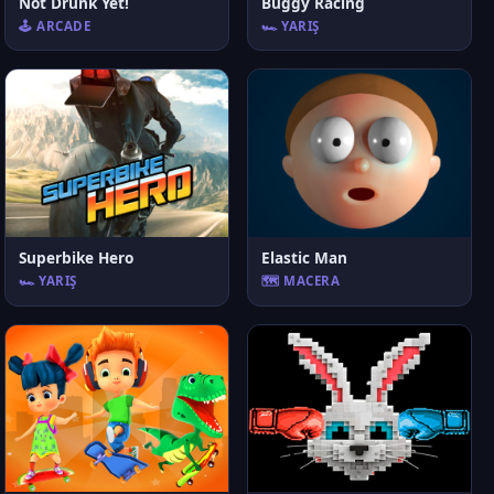
Not Drunk Yet!
Buggy Racing
🕹️ ARCADE
🏎️ YARIŞ
Superbike Hero
Elastic Man
🏎️ YARIŞ
🗺️ MACERA