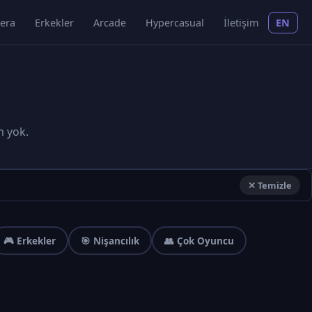
era
Erkekler
Arcade
Hypercasual
İletişim
EN
m yok.
✕ Temizle
🎮 Erkekler
🎯 Nişancılık
👥 Çok Oyuncu