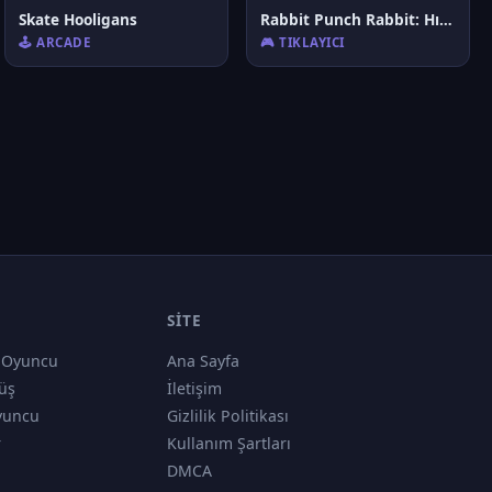
Skate Hooligans
Rabbit Punch Rabbit: Hızlı Tepki Arenası!
🕹️ ARCADE
🎮 TIKLAYICI
SITE
 Oyuncu
Ana Sayfa
üş
İletişim
yuncu
Gizlilik Politikası
r
Kullanım Şartları
DMCA