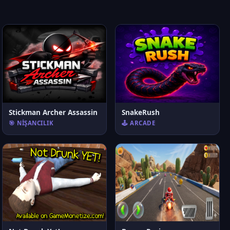
Stickman Archer Assassin
SnakeRush
🎯 NIŞANCILIK
🕹️ ARCADE