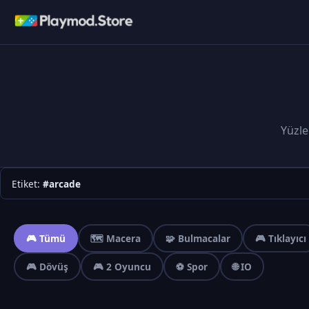
Yüzle
Etiket:
#arcade
🎮 Tümü
🗺️ Macera
🧩 Bulmacalar
🎮 Tıklayıcı
🎮 Dövüş
🎮 2 Oyuncu
⚽ Spor
🌐 IO