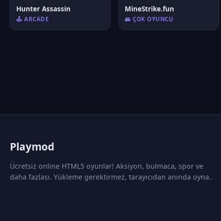
Hunter Assassin
MineStrike.fun
🕹️ ARCADE
👥 ÇOK OYUNCU
P
laymod
Ücretsiz online HTML5 oyunlar! Aksiyon, bulmaca, spor ve
daha fazlası. Yükleme gerektirmez, tarayıcıdan anında oyna.