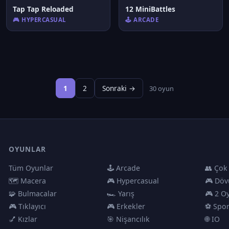
Tap Tap Reloaded
12 MiniBattles
🎮 HYPERCASUAL
🕹️ ARCADE
1
2
Sonraki →
30 oyun
OYUNLAR
Tüm Oyunlar
🕹️ Arcade
👥 Çok
🗺️ Macera
🎮 Hypercasual
🎮 Döv
🧩 Bulmacalar
🏎️ Yarış
🎮 2 O
🎮 Tıklayıcı
🎮 Erkekler
⚽ Spo
💅 Kızlar
🎯 Nişancılık
🌐 IO