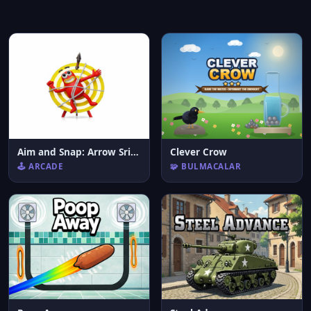
Aim and Snap: Arrow Srike
Clever Crow
🕹️ ARCADE
🧩 BULMACALAR