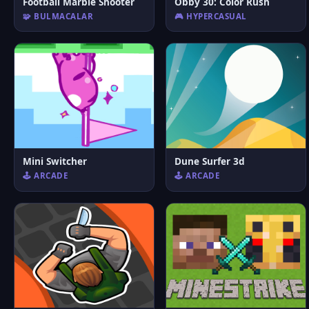
Football Marble Shooter
Obby 30: Color Rush
🧩 BULMACALAR
🎮 HYPERCASUAL
Mini Switcher
Dune Surfer 3d
🕹️ ARCADE
🕹️ ARCADE