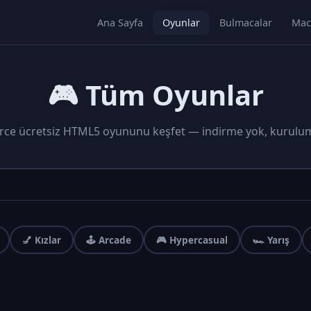
Ana Sayfa
Oyunlar
Bulmacalar
Mac
🎮 Tüm Oyunlar
rce ücretsiz HTML5 oyununu keşfet — indirme yok, kurulu
💅 Kızlar
🕹️ Arcade
🎮 Hypercasual
🏎️ Yarış