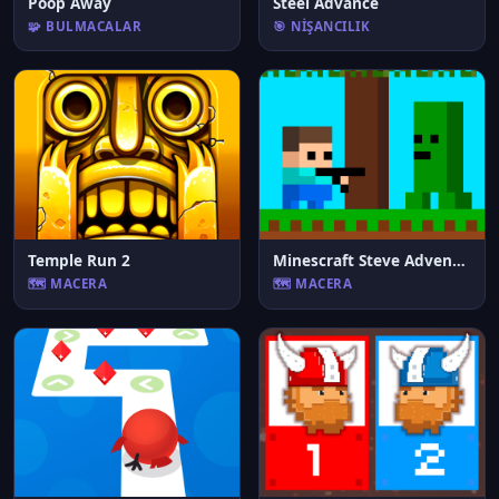
Poop Away
Steel Advance
🧩 BULMACALAR
🎯 NIŞANCILIK
Temple Run 2
Minescraft Steve Adventures
🗺️ MACERA
🗺️ MACERA