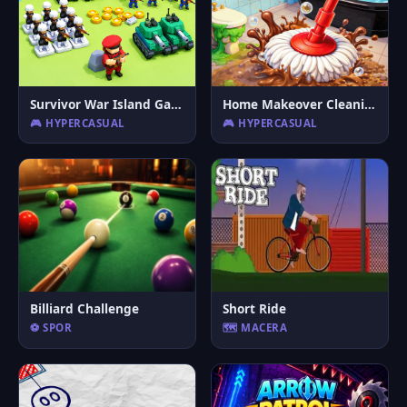
Survivor War Island Game
Home Makeover Cleaning Game
🎮 HYPERCASUAL
🎮 HYPERCASUAL
Billiard Challenge
Short Ride
⚽ SPOR
🗺️ MACERA