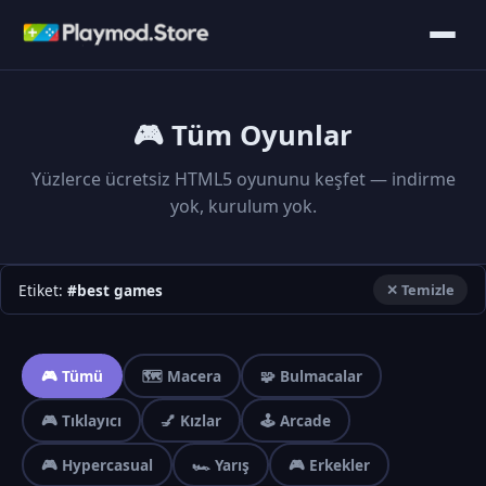
🎮 Tüm Oyunlar
Yüzlerce ücretsiz HTML5 oyununu keşfet — indirme
yok, kurulum yok.
Etiket:
#best games
✕ Temizle
🎮 Tümü
🗺️ Macera
🧩 Bulmacalar
🎮 Tıklayıcı
💅 Kızlar
🕹️ Arcade
🎮 Hypercasual
🏎️ Yarış
🎮 Erkekler