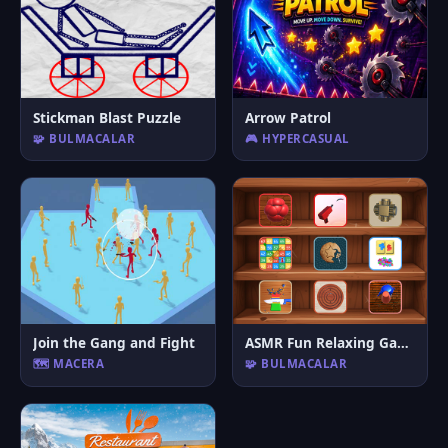
Stickman Blast Puzzle
Arrow Patrol
🧩 BULMACALAR
🎮 HYPERCASUAL
Join the Gang and Fight
ASMR Fun Relaxing Games
🗺️ MACERA
🧩 BULMACALAR