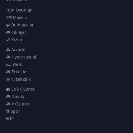
Tüm Oyunlar
🗺️ Macera
🧩 Bulmacalar
🎮 Tıklayıcı
💅 Kızlar
🕹️ Arcade
🎮 Hypercasual
🏎️ Yarış
🎮 Erkekler
🎯 Nişancılık
👥 Çok Oyuncu
🎮 Dövüş
🎮 2 Oyuncu
⚽ Spor
🌐 IO