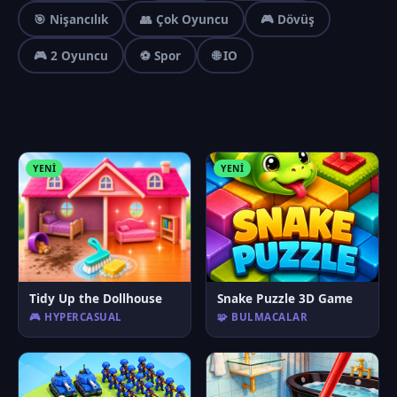
🎯 Nişancılık
👥 Çok Oyuncu
🎮 Dövüş
🎮 2 Oyuncu
⚽ Spor
🌐 IO
YENI
YENI
Tidy Up the Dollhouse
Snake Puzzle 3D Game
🎮 HYPERCASUAL
🧩 BULMACALAR