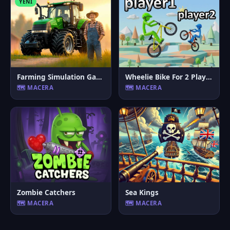
YENI
Farming Simulation Game
Wheelie Bike For 2 Players
🗺️ MACERA
🗺️ MACERA
Zombie Catchers
Sea Kings
🗺️ MACERA
🗺️ MACERA