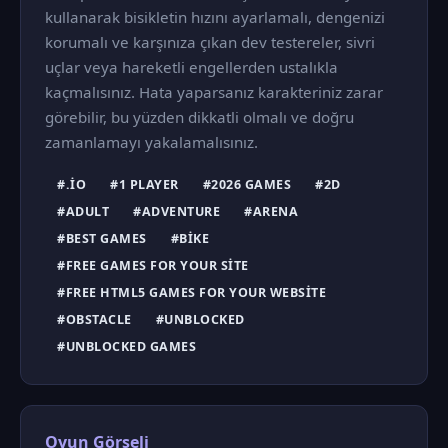
kullanarak bisikletin hızını ayarlamalı, dengenizi
korumalı ve karşınıza çıkan dev testereler, sivri
uçlar veya hareketli engellerden ustalıkla
kaçmalısınız. Hata yaparsanız karakteriniz zarar
görebilir, bu yüzden dikkatli olmalı ve doğru
zamanlamayı yakalamalısınız.
#.IO
#1 PLAYER
#2026 GAMES
#2D
#ADULT
#ADVENTURE
#ARENA
#BEST GAMES
#BIKE
#FREE GAMES FOR YOUR SITE
#FREE HTML5 GAMES FOR YOUR WEBSITE
#OBSTACLE
#UNBLOCKED
#UNBLOCKED GAMES
Oyun Görseli