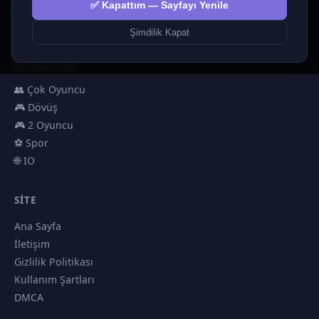
✅ Kapattım — Sayfayı Yenile
🎮 Hypercasual
🏎️ Yarış
Şimdilik Kapat
🎮 Erkekler
🎯 Nişancılık
👥 Çok Oyuncu
🎮 Dövüş
🎮 2 Oyuncu
⚽ Spor
🌐 IO
SITE
Ana Sayfa
İletişim
Gizlilik Politikası
Kullanım Şartları
DMCA