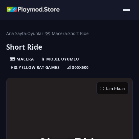
Ana Sayfa
›
Oyunlar
›
🗺️ Macera
›
Short Ride
Short Ride
🗺️ MACERA
📱 MOBIL UYUMLU
👨‍💻 YELLOW RAT GAMES
📐 800X600
⛶ Tam Ekran