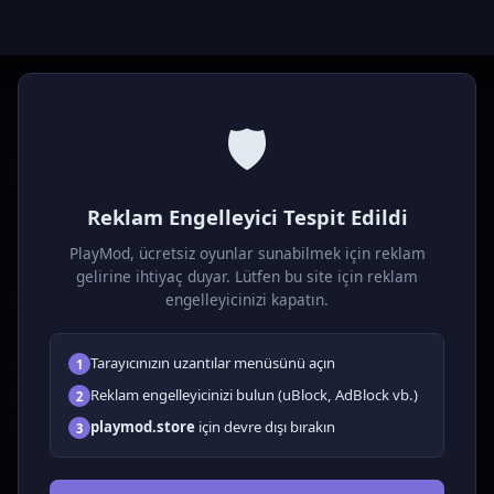
🛡️
P
laymod
Reklam Engelleyici Tespit Edildi
Ücretsiz online HTML5 oyunlar! Aksiyon, bulmaca, spor ve
daha fazlası. Yükleme gerektirmez, tarayıcıdan anında oyna.
PlayMod, ücretsiz oyunlar sunabilmek için reklam
gelirine ihtiyaç duyar. Lütfen bu site için reklam
OYUNLAR
engelleyicinizi kapatın.
Tüm Oyunlar
Tarayıcınızın uzantılar menüsünü açın
1
🗺️ Macera
🧩 Bulmacalar
Reklam engelleyicinizi bulun (uBlock, AdBlock vb.)
2
🎮 Tıklayıcı
playmod.store
için devre dışı bırakın
3
💅 Kızlar
🕹️ Arcade