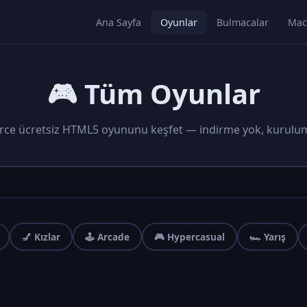
Ana Sayfa
Oyunlar
Bulmacalar
Mac
🎮 Tüm Oyunlar
rce ücretsiz HTML5 oyununu keşfet — indirme yok, kurulu
💅 Kızlar
🕹️ Arcade
🎮 Hypercasual
🏎️ Yarış