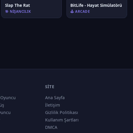
Slap The Rat
BitLife - Hayat Simülatörü
🎯 NIŞANCILIK
🕹️ ARCADE
SITE
 Oyuncu
Ana Sayfa
üş
İletişim
yuncu
Gizlilik Politikası
r
Kullanım Şartları
DMCA