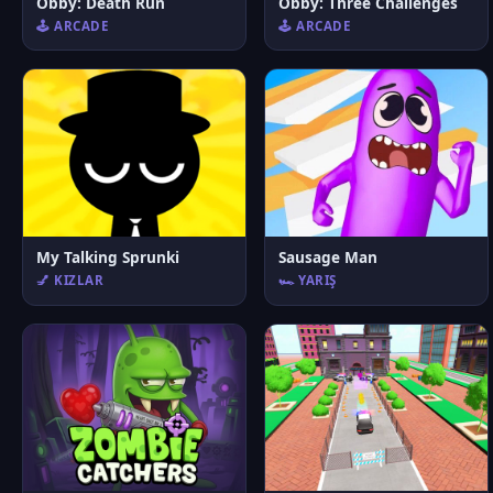
Obby: Death Run
Obby: Three Challenges
🕹️ ARCADE
🕹️ ARCADE
My Talking Sprunki
Sausage Man
💅 KIZLAR
🏎️ YARIŞ