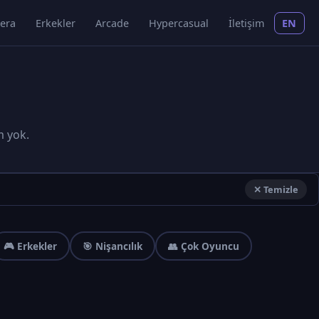
era
Erkekler
Arcade
Hypercasual
İletişim
EN
m yok.
✕ Temizle
🎮 Erkekler
🎯 Nişancılık
👥 Çok Oyuncu