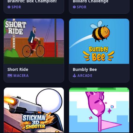
Brainrot: Box Champion!
Billiard Challenge
⚽ SPOR
⚽ SPOR
Short Ride
Bumbly Bee
🗺️ MACERA
🕹️ ARCADE