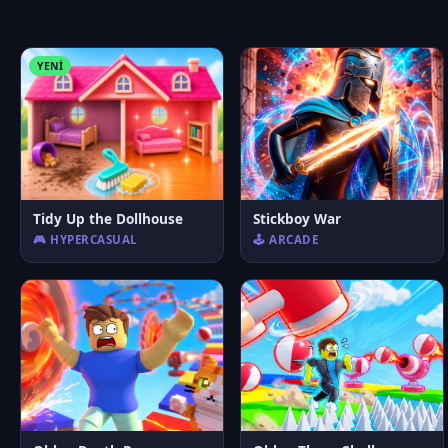
YENI
Tidy Up the Dollhouse
Stickboy War
🎮 HYPERCASUAL
🕹️ ARCADE