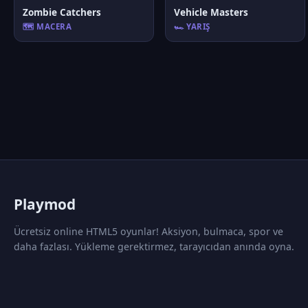
Zombie Catchers
Vehicle Masters
🗺️ MACERA
🏎️ YARIŞ
P
laymod
Ücretsiz online HTML5 oyunlar! Aksiyon, bulmaca, spor ve
daha fazlası. Yükleme gerektirmez, tarayıcıdan anında oyna.