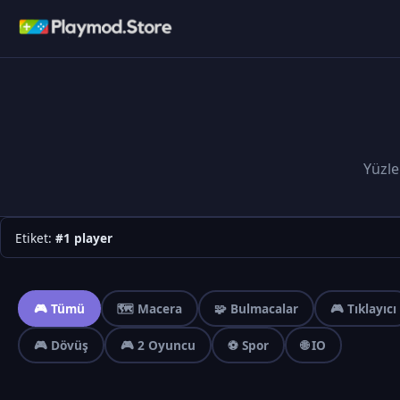
Yüzle
Etiket:
#1 player
🎮 Tümü
🗺️ Macera
🧩 Bulmacalar
🎮 Tıklayıcı
🎮 Dövüş
🎮 2 Oyuncu
⚽ Spor
🌐 IO