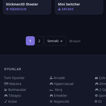
Stickman3D Shooter
Mini Switcher
🎯 NIŞANCILIK
🕹️ ARCADE
1
2
Sonraki →
30 oyun
OYUNLAR
Tüm Oyunlar
🕹️ Arcade
👥 Çok
🗺️ Macera
🎮 Hypercasual
🎮 Döv
🧩 Bulmacalar
🏎️ Yarış
🎮 2 O
🎮 Tıklayıcı
🎮 Erkekler
⚽ Spo
💅 Kızlar
🎯 Nişancılık
🌐 IO