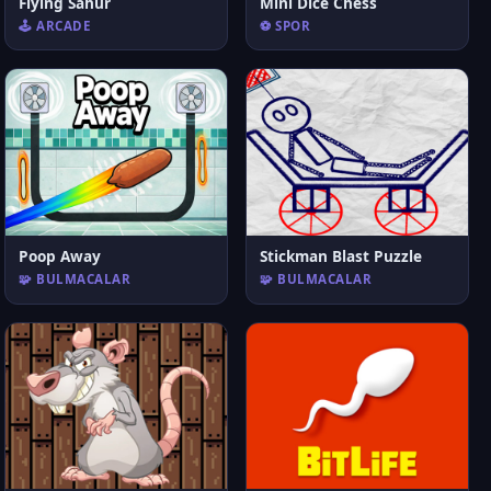
Flying Sahur
Mini Dice Chess
🕹️ ARCADE
⚽ SPOR
Poop Away
Stickman Blast Puzzle
🧩 BULMACALAR
🧩 BULMACALAR