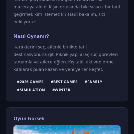
maceraya atılın. Kışın ortasında bile sıcacık bir tatil
geçirmek kim istemez ki? Hadi bakalım, sizi
bekliyoruz!
Nasıl Oynanır?
Karakterini seç, ailenle birlikte tatil
destinasyonuna git. Piknik yap, araç sür, görevleri
tamamla ve ailece eğlen. Kış tatili aktivitelerine
katılarak puan kazan ve yeni yerler keşfet.
#2026 GAMES
#BEST GAMES
#FAMILY
#SIMULATION
#WINTER
Oyun Görseli