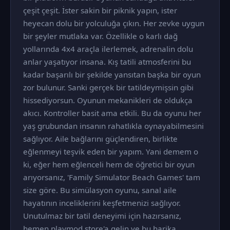
çeşit çeşit. İster sakin bir piknik yapın, ister
heyecan dolu bir yolculuğa çıkın. Her zevke uygun
bir şeyler mutlaka var. Özellikle o karlı dağ
yollarında 4x4 araçla ilerlemek, adrenalin dolu
anlar yaşatıyor insana. Kış tatili atmosferini bu
kadar başarılı bir şekilde yansıtan başka bir oyun
zor bulunur. Sanki gerçek bir tatildeymişsin gibi
hissediyorsun. Oyunun mekanikleri de oldukça
akıcı. Kontroller basit ama etkili. Bu da oyunu her
yaş grubundan insanın rahatlıkla oynayabilmesini
sağlıyor. Aile bağlarını güçlendiren, birlikte
eğlenmeyi teşvik eden bir yapım. Yani demem o
ki, eğer hem eğlenceli hem de öğretici bir oyun
arıyorsanız, 'Family Simulator Beach Games' tam
size göre. Bu simülasyon oyunu, sanal aile
hayatının inceliklerini keşfetmenizi sağlıyor.
Unutulmaz bir tatil deneyimi için hazırsanız,
hemen playmod.store'a gelin ve bu harika