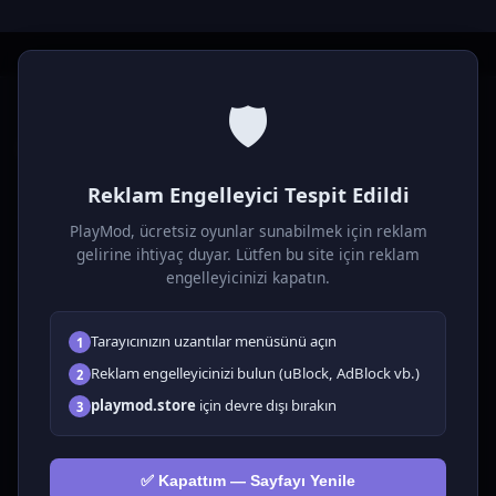
🛡️
P
laymod
Reklam Engelleyici Tespit Edildi
Ücretsiz online HTML5 oyunlar! Aksiyon, bulmaca, spor ve
daha fazlası. Yükleme gerektirmez, tarayıcıdan anında oyna.
PlayMod, ücretsiz oyunlar sunabilmek için reklam
gelirine ihtiyaç duyar. Lütfen bu site için reklam
OYUNLAR
engelleyicinizi kapatın.
Tüm Oyunlar
Tarayıcınızın uzantılar menüsünü açın
1
🗺️ Macera
🧩 Bulmacalar
Reklam engelleyicinizi bulun (uBlock, AdBlock vb.)
2
🎮 Tıklayıcı
playmod.store
için devre dışı bırakın
3
💅 Kızlar
🕹️ Arcade
✅ Kapattım — Sayfayı Yenile
🎮 Hypercasual