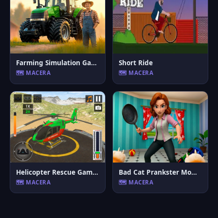
Farming Simulation Game
Short Ride
🗺️ MACERA
🗺️ MACERA
Helicopter Rescue Games 3d
Bad Cat Prankster Moms Return
🗺️ MACERA
🗺️ MACERA