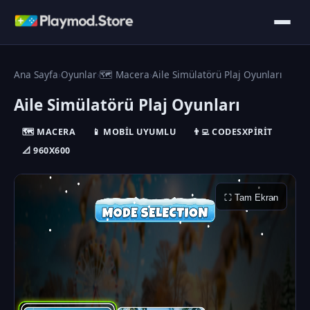
Ana Sayfa
›
Oyunlar
›
🗺️ Macera
›
Aile Simülatörü Plaj Oyunları
Aile Simülatörü Plaj Oyunları
🗺️ MACERA
📱 MOBIL UYUMLU
👨‍💻 CODESXPIRIT
📐 960X600
⛶ Tam Ekran