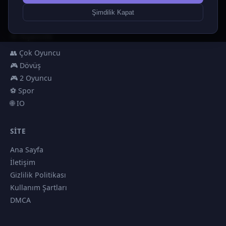
🏎️ Yarış
Şimdilik Kapat
🎮 Erkekler
🎯 Nişancılık
👥 Çok Oyuncu
🎮 Dövüş
🎮 2 Oyuncu
⚽ Spor
🌐 IO
SITE
Ana Sayfa
İletişim
Gizlilik Politikası
Kullanım Şartları
DMCA