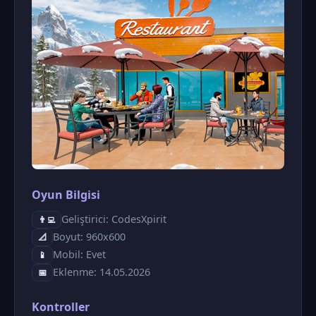
Oyun Bilgisi
Geliştirici: CodesXpirit
👨‍💻
Boyut: 960x600
📐
Mobil: Evet
📱
Eklenme: 14.05.2026
📅
Kontroller