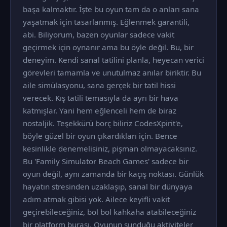
başa kalmaktır. İşte bu oyun tam da o anları sana
yaşatmak için tasarlanmış. Eğlenmek garantili,
abi. Biliyorum, bazen oyunlar sadece vakit
geçirmek için oynanır ama bu öyle değil. Bu, bir
deneyim. Kendi sanal tatilini planla, heyecan verici
görevleri tamamla ve unutulmaz anılar biriktir. Bu
aile simülasyonu, sana gerçek bir tatil hissi
verecek. Kış tatili temasıyla da ayrı bir hava
katmışlar. Yani hem eğlenceli hem de biraz
nostaljik. Teşekkürü borç biliriz CodesXpirit'e,
böyle güzel bir oyun çıkardıkları için. Bence
kesinlikle denemelisiniz, pişman olmayacaksınız.
Bu 'Family Simulator Beach Games' sadece bir
oyun değil, aynı zamanda bir kaçış noktası. Günlük
hayatın stresinden uzaklaşıp, sanal bir dünyaya
adım atmak gibisi yok. Ailece keyifli vakit
geçirebileceğiniz, bol bol kahkaha atabileceğiniz
bir platform burası. Oyunun sunduğu aktiviteler