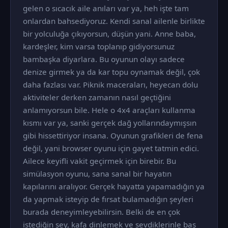
gelen o sıcacık aile anıları var ya, heh işte tam
onlardan bahsediyoruz. Kendi sanal ailenle birlikte
bir yolculuğa çıkıyorsun, düşün yani. Anne baba,
kardeşler, kim varsa toplanıp gidiyorsunuz
bambaşka diyarlara. Bu oyunun olayı sadece
denize girmek ya da kar topu oynamak değil, çok
daha fazlası var. Piknik maceraları, heyecan dolu
aktiviteler derken zamanın nasıl geçtiğini
anlamıyorsun bile. Hele o 4x4 araçları kullanma
kısmı var ya, sanki gerçek dağ yollarındaymışsın
gibi hissettiriyor insana. Oyunun grafikleri de fena
değil, yani browser oyunu için gayet tatmin edici.
Ailece keyifli vakit geçirmek için birebir. Bu
simülasyon oyunu, sana sanal bir hayatın
kapılarını aralıyor. Gerçek hayatta yapamadığın ya
da yapmak isteyip de fırsat bulamadığın şeyleri
burada deneyimleyebilirsin. Belki de en çok
istediğin şey, kafa dinlemek ve sevdiklerinle baş