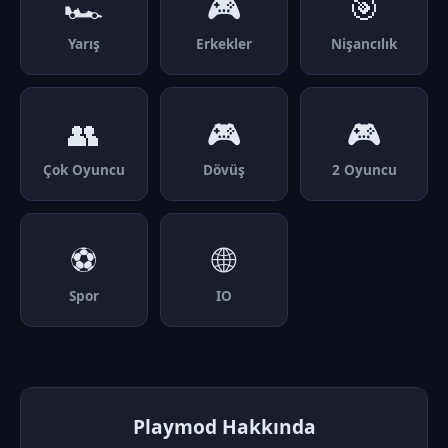
🏎️
🎮
🎯
Yarış
Erkekler
Nişancılık
👥
🎮
🎮
Çok Oyuncu
Dövüş
2 Oyuncu
⚽
🌐
Spor
IO
Playmod Hakkında