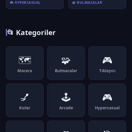
🎮 HYPERCASUAL
🧩 BULMACALAR
📂 Kategoriler
🗺️
🧩
🎮
Macera
Bulmacalar
Tıklayıcı
💅
🕹️
🎮
Kızlar
Arcade
Hypercasual