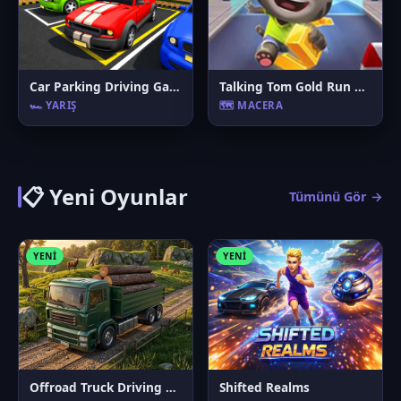
Car Parking Driving Game
Talking Tom Gold Run Online
🏎️ YARIŞ
🗺️ MACERA
📋 Yeni Oyunlar
Tümünü Gör →
YENI
YENI
Offroad Truck Driving Game
Shifted Realms