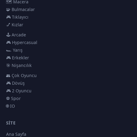
🗺️ Macera
🧩 Bulmacalar
🎮 Tıklayıcı
💅 Kızlar
🕹️ Arcade
🎮 Hypercasual
🏎️ Yarış
🎮 Erkekler
🎯 Nişancılık
👥 Çok Oyuncu
🎮 Dövüş
🎮 2 Oyuncu
⚽ Spor
🌐 IO
SITE
Ana Sayfa