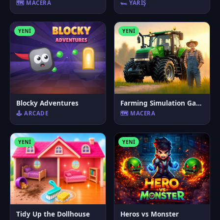
🗺️ MACERA
🏎️ YARIŞ
YENI
YENI
Blocky Adventures
Farming Simulation Game
🕹️ ARCADE
🗺️ MACERA
YENI
YENI
Tidy Up the Dollhouse
Heros vs Monster