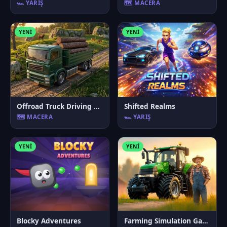
🏎️ YARIŞ
🗺️ MACERA
YENI
YENI
Offroad Truck Driving Game
Shifted Realms
🗺️ MACERA
🏎️ YARIŞ
YENI
YENI
Blocky Adventures
Farming Simulation Game