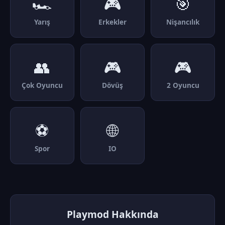
🏎️
🎮
🎯
Yarış
Erkekler
Nişancılık
👥
🎮
🎮
Çok Oyuncu
Dövüş
2 Oyuncu
⚽
🌐
Spor
IO
Playmod Hakkında