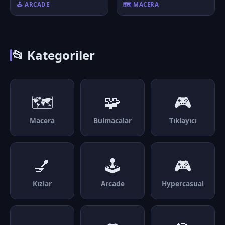
🕹️ ARCADE
🗺️ MACERA
📂 Kategoriler
🗺️
🧩
🎮
Macera
Bulmacalar
Tıklayıcı
💅
🕹️
🎮
Kızlar
Arcade
Hypercasual