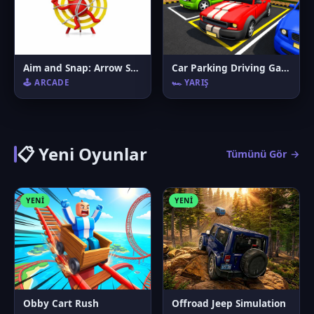
Aim and Snap: Arrow Srike
Car Parking Driving Game
🕹️ ARCADE
🏎️ YARIŞ
📋 Yeni Oyunlar
Tümünü Gör →
YENI
YENI
Obby Cart Rush
Offroad Jeep Simulation