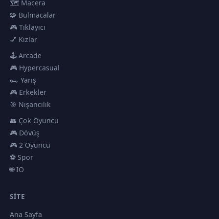
🗺️ Macera
🧩 Bulmacalar
🎮 Tıklayıcı
💅 Kızlar
🕹️ Arcade
🎮 Hypercasual
🏎️ Yarış
🎮 Erkekler
🎯 Nişancılık
👥 Çok Oyuncu
🎮 Dövüş
🎮 2 Oyuncu
⚽ Spor
🌐 IO
SITE
Ana Sayfa