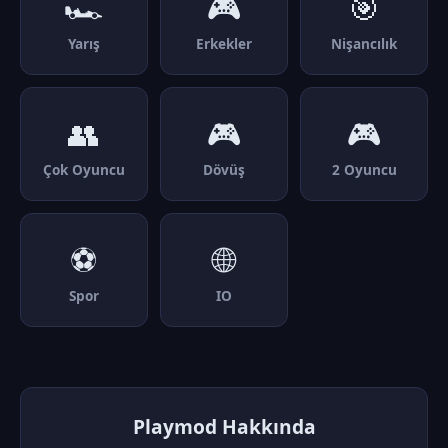
🏎️
🎮
🎯
Yarış
Erkekler
Nişancılık
👥
🎮
🎮
Çok Oyuncu
Dövüş
2 Oyuncu
⚽
🌐
Spor
IO
Playmod Hakkında