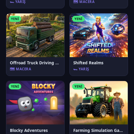
🏎️ YARIŞ
🗺️ MACERA
YENI
YENI
Offroad Truck Driving Game
Shifted Realms
🗺️ MACERA
🏎️ YARIŞ
YENI
YENI
Blocky Adventures
Farming Simulation Game