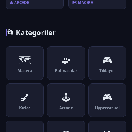
🕹️ ARCADE
🗺️ MACERA
📂 Kategoriler
🗺️
🧩
🎮
Macera
Bulmacalar
Tıklayıcı
💅
🕹️
🎮
Kızlar
Arcade
Hypercasual