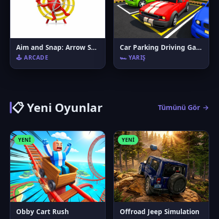
Aim and Snap: Arrow Srike
Car Parking Driving Game
🕹️ ARCADE
🏎️ YARIŞ
📋 Yeni Oyunlar
Tümünü Gör →
YENI
YENI
Obby Cart Rush
Offroad Jeep Simulation