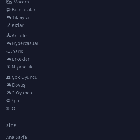
🗺️ Macera
🧩 Bulmacalar
🎮 Tıklayıcı
💅 Kızlar
🕹️ Arcade
🎮 Hypercasual
🏎️ Yarış
🎮 Erkekler
🎯 Nişancılık
👥 Çok Oyuncu
🎮 Dövüş
🎮 2 Oyuncu
⚽ Spor
🌐 IO
SITE
Ana Sayfa