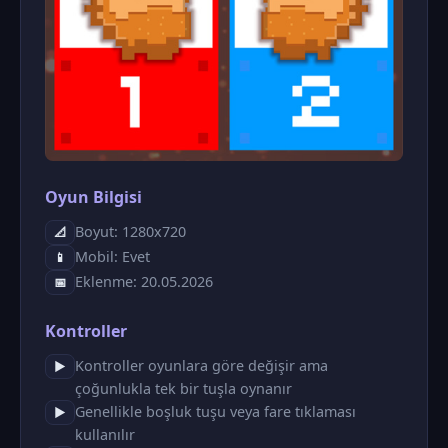
Oyun Bilgisi
Boyut: 1280x720
📐
Mobil: Evet
📱
Eklenme: 20.05.2026
📅
Kontroller
Kontroller oyunlara göre değişir ama
▶
çoğunlukla tek bir tuşla oynanır
Genellikle boşluk tuşu veya fare tıklaması
▶
kullanılır