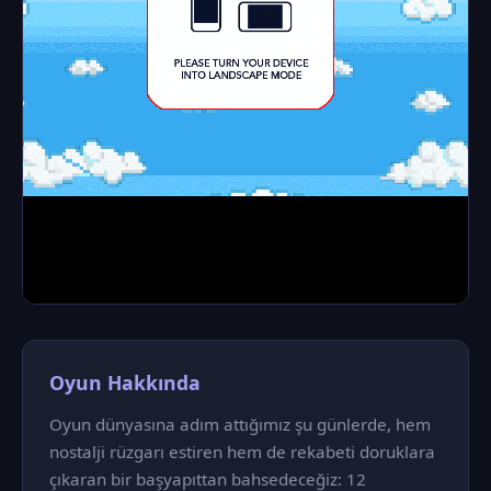
Oyun Hakkında
Oyun dünyasına adım attığımız şu günlerde, hem
nostalji rüzgarı estiren hem de rekabeti doruklara
çıkaran bir başyapıttan bahsedeceğiz: 12