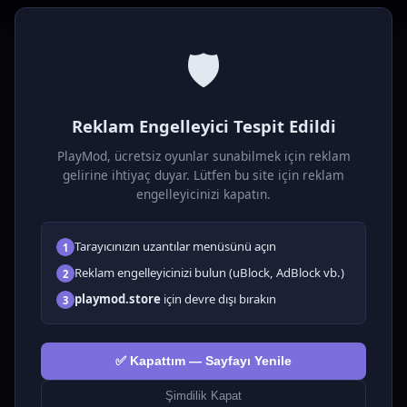
🛡️
P
laymod
Reklam Engelleyici Tespit Edildi
Ücretsiz online HTML5 oyunlar! Aksiyon, bulmaca, spor ve
daha fazlası. Yükleme gerektirmez, tarayıcıdan anında oyna.
PlayMod, ücretsiz oyunlar sunabilmek için reklam
gelirine ihtiyaç duyar. Lütfen bu site için reklam
OYUNLAR
engelleyicinizi kapatın.
Tüm Oyunlar
Tarayıcınızın uzantılar menüsünü açın
1
🗺️ Macera
🧩 Bulmacalar
Reklam engelleyicinizi bulun (uBlock, AdBlock vb.)
2
🎮 Tıklayıcı
playmod.store
için devre dışı bırakın
3
💅 Kızlar
🕹️ Arcade
✅ Kapattım — Sayfayı Yenile
🎮 Hypercasual
🏎️ Yarış
Şimdilik Kapat