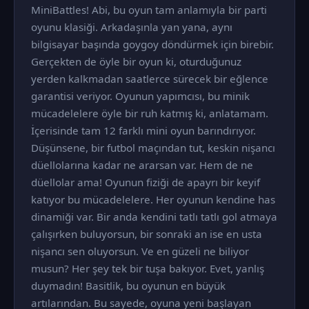
MiniBattles! Abi, bu oyun tam anlamıyla bir parti
oyunu klasiği. Arkadaşınla yan yana, aynı
bilgisayar başında goygoy döndürmek için birebir.
Gerçekten de öyle bir oyun ki, oturduğunuz
yerden kalkmadan saatlerce sürecek bir eğlence
garantisi veriyor. Oyunun yapımcısı, bu minik
mücadelelere öyle bir ruh katmış ki, anlatamam.
İçerisinde tam 12 farklı mini oyun barındırıyor.
Düşünsene, bir futbol maçından tut, keskin nişancı
düellolarına kadar ne ararsan var. Hem de ne
düellolar ama! Oyunun fiziği de apayrı bir keyif
katıyor bu mücadelelere. Her oyunun kendine has
dinamiği var. Bir anda kendini tatlı tatlı gol atmaya
çalışırken buluyorsun, bir sonraki an ise en usta
nişancı sen oluyorsun. Ve en güzeli ne biliyor
musun? Her şey tek bir tuşa bakıyor. Evet, yanlış
duymadın! Basitlik, bu oyunun en büyük
artılarından. Bu sayede, oyuna yeni başlayan