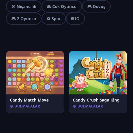
🎯 Nişancılık
👥 Çok Oyuncu
🎮 Dövüş
🎮 2 Oyuncu
⚽ Spor
🌐 IO
Candy Match Move
Candy Crush Saga King
🧩 BULMACALAR
🧩 BULMACALAR