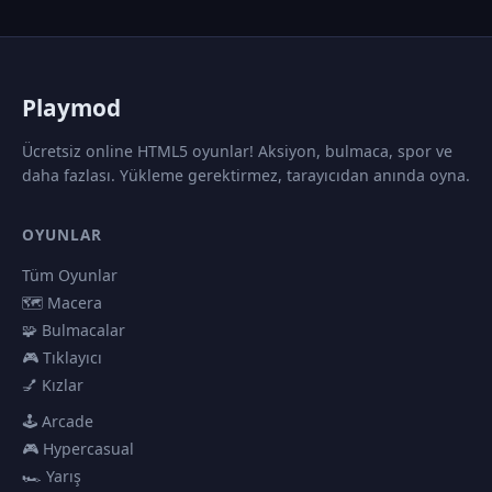
P
laymod
Ücretsiz online HTML5 oyunlar! Aksiyon, bulmaca, spor ve
daha fazlası. Yükleme gerektirmez, tarayıcıdan anında oyna.
OYUNLAR
Tüm Oyunlar
🗺️ Macera
🧩 Bulmacalar
🎮 Tıklayıcı
💅 Kızlar
🕹️ Arcade
🎮 Hypercasual
🏎️ Yarış