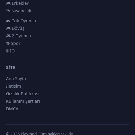
🎮 Erkekler
🎯 Nişancılık
👥 Çok Oyuncu
🎮 Dövüş
🎮 2 Oyuncu
⚽ Spor
🌐 IO
SITE
Ana Sayfa
İletişim
Gizlilik Politikası
Kullanım Şartları
DMCA
© 2026 Playmod. Tüm hakları saklıdır.