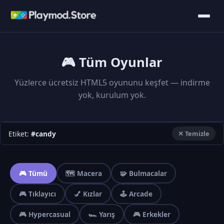
🎮 Tüm Oyunlar
Yüzlerce ücretsiz HTML5 oyununu keşfet — indirme
yok, kurulum yok.
Etiket:
#candy
✕ Temizle
🎮 Tümü
🗺️ Macera
🧩 Bulmacalar
🎮 Tıklayıcı
💅 Kızlar
🕹️ Arcade
🎮 Hypercasual
🏎️ Yarış
🎮 Erkekler