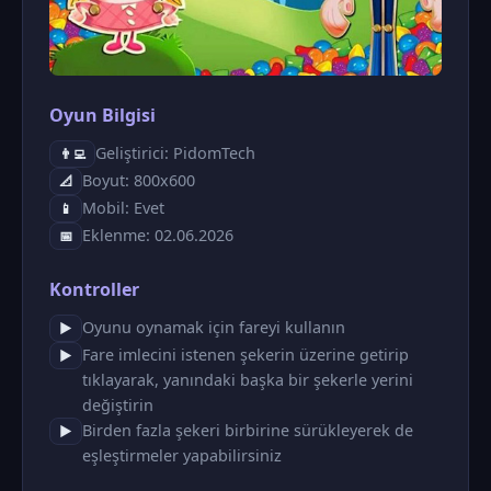
Oyun Bilgisi
Geliştirici: PidomTech
👨‍💻
Boyut: 800x600
📐
Mobil: Evet
📱
Eklenme: 02.06.2026
📅
Kontroller
Oyunu oynamak için fareyi kullanın
▶
Fare imlecini istenen şekerin üzerine getirip
▶
tıklayarak, yanındaki başka bir şekerle yerini
değiştirin
Birden fazla şekeri birbirine sürükleyerek de
▶
eşleştirmeler yapabilirsiniz