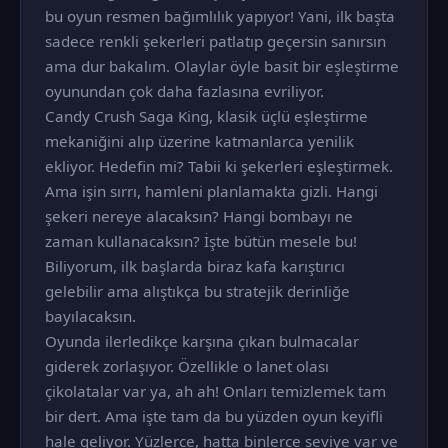
bu oyun resmen bağımlılık yapıyor! Yani, ilk başta
sadece renkli şekerleri patlatıp geçersin sanırsın
ama dur bakalım. Olaylar öyle basit bir eşleştirme
oyunundan çok daha fazlasına evriliyor.
Candy Crush Saga King, klasik üçlü eşleştirme
mekaniğini alıp üzerine katmanlarca yenilik
ekliyor. Hedefin mi? Tabii ki şekerleri eşleştirmek.
Ama işin sırrı, hamleni planlamakta gizli. Hangi
şekeri nereye alacaksın? Hangi bombayı ne
zaman kullanacaksın? İşte bütün mesele bu!
Biliyorum, ilk başlarda biraz kafa karıştırıcı
gelebilir ama alıştıkça bu stratejik derinliğe
bayılacaksın.
Oyunda ilerledikçe karşına çıkan bulmacalar
giderek zorlaşıyor. Özellikle o lanet olası
çikolatalar var ya, ah ah! Onları temizlemek tam
bir dert. Ama işte tam da bu yüzden oyun keyifli
hale geliyor. Yüzlerce, hatta binlerce seviye var ve