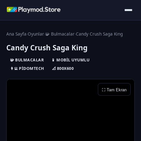
Ana Sayfa
›
Oyunlar
›
🧩 Bulmacalar
›
Candy Crush Saga King
Candy Crush Saga King
🧩 BULMACALAR
📱 MOBIL UYUMLU
👨‍💻 PIDOMTECH
📐 800X600
⛶ Tam Ekran