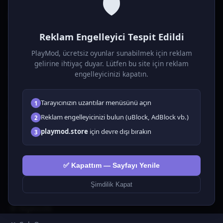
🛡️
P
laymod
Reklam Engelleyici Tespit Edildi
Ücretsiz online HTML5 oyunlar! Aksiyon, bulmaca, spor ve
daha fazlası. Yükleme gerektirmez, tarayıcıdan anında oyna.
PlayMod, ücretsiz oyunlar sunabilmek için reklam
gelirine ihtiyaç duyar. Lütfen bu site için reklam
OYUNLAR
engelleyicinizi kapatın.
Tüm Oyunlar
Tarayıcınızın uzantılar menüsünü açın
1
🗺️ Macera
🧩 Bulmacalar
Reklam engelleyicinizi bulun (uBlock, AdBlock vb.)
2
🎮 Tıklayıcı
playmod.store
için devre dışı bırakın
3
💅 Kızlar
🕹️ Arcade
✅ Kapattım — Sayfayı Yenile
🎮 Hypercasual
🏎️ Yarış
Şimdilik Kapat
🎮 Erkekler
🎯 Nişancılık