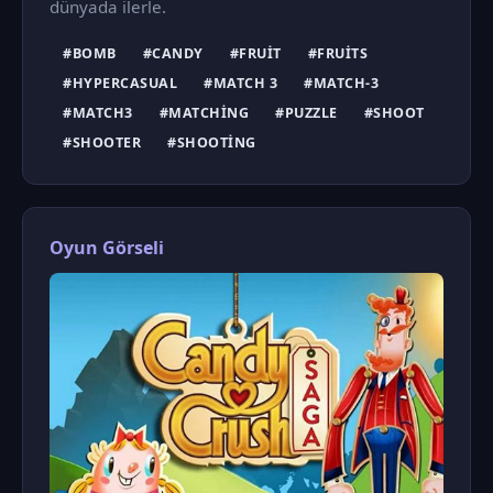
dünyada ilerle.
#BOMB
#CANDY
#FRUIT
#FRUITS
#HYPERCASUAL
#MATCH 3
#MATCH-3
#MATCH3
#MATCHING
#PUZZLE
#SHOOT
#SHOOTER
#SHOOTING
Oyun Görseli