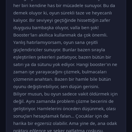
her biri kendine has bir mücadele sunuyor. Bu da
demek oluyor ki, oyun sürekli taze ve heyecanlı
kalıyor. Bir seviyeyi geçtiğinde hissettiğin zafer
duygusu bambaşka oluyor, valla ben şok!
Booster'ları akıllıca kullanmak da çok önemli.
Yanlış hatırlamıyorsam, oyun sana çeşitli
güçlendiriciler sunuyor. Bunlar bazen sırayla
eşleştirilen şekerleri patlatıyor, bazen bütün bir
satırı ya da sütunu yok ediyor. Hangi booster'ın ne
zaman işe yarayacağını çözmek, bulmacaları
çözmenin anahtarı. Bazen bir hamle bile bütün
oyunu değiştirebiliyor, sen düşün gerisini.
Biliyor musun, bu oyun sadece vakit öldürmek için
değil. Aynı zamanda problem çözme becerini de
geliştiriyor. Hamlelerini önceden düşünmek, olası
sonuçları hesaplamak falan... Çocuklar için de
harika bir egzersiz olabilir. Ama yine de, ana odak
noktası eğlence ve şeker patlatma coşkusu.