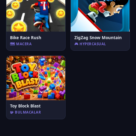
Bike Race Rush
ZigZag Snow Mountain
🗺️ MACERA
🎮 HYPERCASUAL
Toy Block Blast
🧩 BULMACALAR