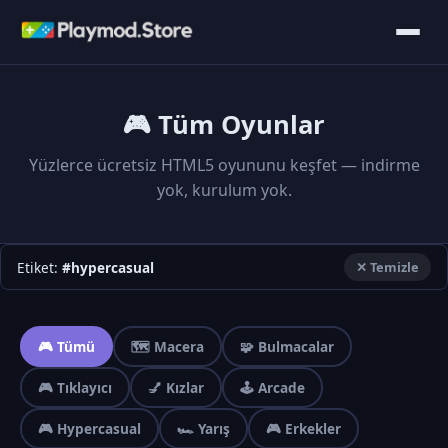
🎮 Tüm Oyunlar
Yüzlerce ücretsiz HTML5 oyununu keşfet — indirme
yok, kurulum yok.
Etiket:
#hypercasual
✕ Temizle
🎮 Tümü
🗺️ Macera
🧩 Bulmacalar
🎮 Tıklayıcı
💅 Kızlar
🕹️ Arcade
🎮 Hypercasual
🏎️ Yarış
🎮 Erkekler