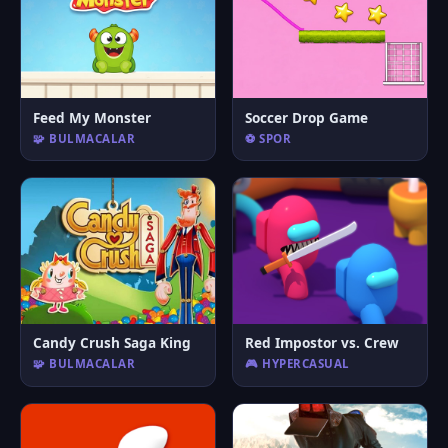
Feed My Monster
Soccer Drop Game
🧩 BULMACALAR
⚽ SPOR
Candy Crush Saga King
Red Impostor vs. Crew
🧩 BULMACALAR
🎮 HYPERCASUAL