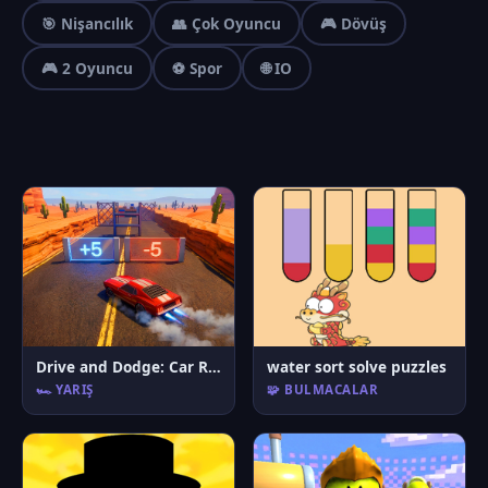
🎯 Nişancılık
👥 Çok Oyuncu
🎮 Dövüş
🎮 2 Oyuncu
⚽ Spor
🌐 IO
Drive and Dodge: Car Racing 3D
water sort solve puzzles
🏎️ YARIŞ
🧩 BULMACALAR