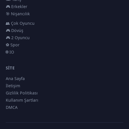
🎮 Erkekler
🎯 Nişancılık
👥 Çok Oyuncu
🎮 Dövüş
🎮 2 Oyuncu
⚽ Spor
🌐 IO
SITE
Ana Sayfa
İletişim
Gizlilik Politikası
Kullanım Şartları
DMCA