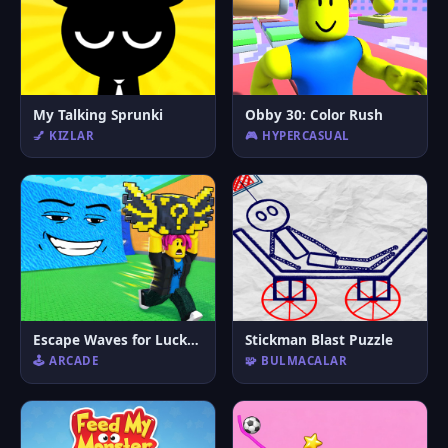
My Talking Sprunki
Obby 30: Color Rush
💅 KIZLAR
🎮 HYPERCASUAL
Escape Waves for Lucky Blocks
Stickman Blast Puzzle
🕹️ ARCADE
🧩 BULMACALAR