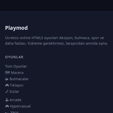
P
laymod
Ücretsiz online HTML5 oyunlar! Aksiyon, bulmaca, spor ve
daha fazlası. Yükleme gerektirmez, tarayıcıdan anında oyna.
OYUNLAR
Tüm Oyunlar
🗺️ Macera
🧩 Bulmacalar
🎮 Tıklayıcı
💅 Kızlar
🕹️ Arcade
🎮 Hypercasual
🏎️ Yarış