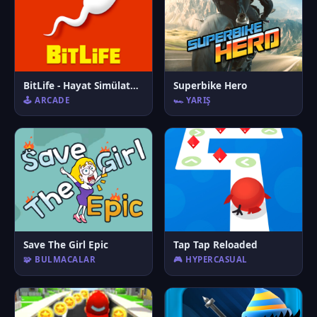
BitLife - Hayat Simülatörü
Superbike Hero
🕹️ ARCADE
🏎️ YARIŞ
Save The Girl Epic
Tap Tap Reloaded
🧩 BULMACALAR
🎮 HYPERCASUAL