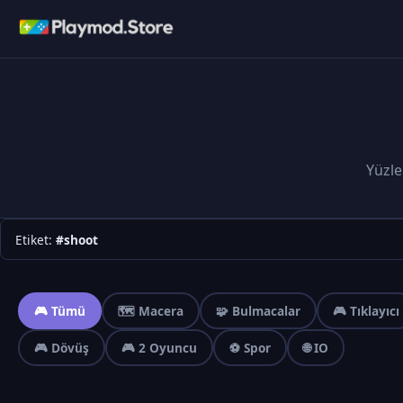
Yüzle
Etiket:
#shoot
🎮 Tümü
🗺️ Macera
🧩 Bulmacalar
🎮 Tıklayıcı
🎮 Dövüş
🎮 2 Oyuncu
⚽ Spor
🌐 IO