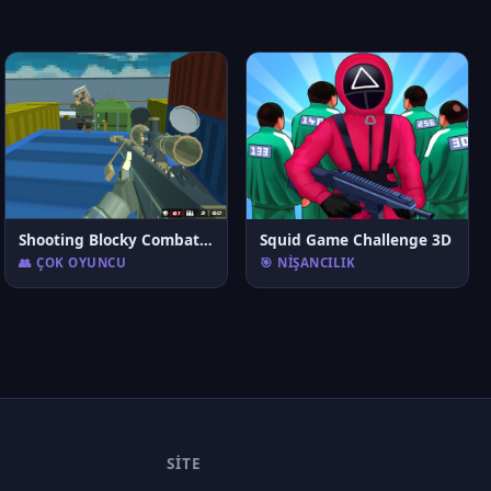
Shooting Blocky Combat Swat GunGame Survival
Squid Game Challenge 3D
👥 ÇOK OYUNCU
🎯 NIŞANCILIK
SITE