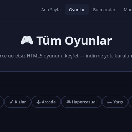
Ana Sayfa
Oyunlar
Bulmacalar
Mac
🎮 Tüm Oyunlar
rce ücretsiz HTML5 oyununu keşfet — indirme yok, kurulu
💅 Kızlar
🕹️ Arcade
🎮 Hypercasual
🏎️ Yarış