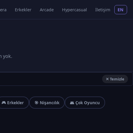
era
Erkekler
Arcade
Hypercasual
İletişim
EN
m yok.
✕ Temizle
🎮 Erkekler
🎯 Nişancılık
👥 Çok Oyuncu