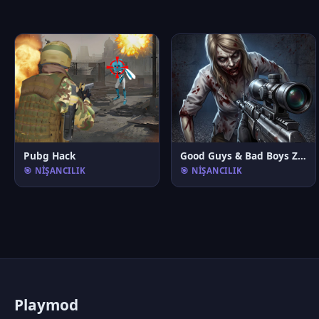
Pubg Hack
Good Guys & Bad Boys Zombie Survival GUI
🎯 NIŞANCILIK
🎯 NIŞANCILIK
P
laymod