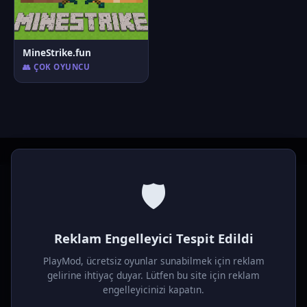
MineStrike.fun
👥 ÇOK OYUNCU
🛡️
P
laymod
Reklam Engelleyici Tespit Edildi
Ücretsiz online HTML5 oyunlar! Aksiyon, bulmaca, spor ve
daha fazlası. Yükleme gerektirmez, tarayıcıdan anında oyna.
PlayMod, ücretsiz oyunlar sunabilmek için reklam
gelirine ihtiyaç duyar. Lütfen bu site için reklam
OYUNLAR
engelleyicinizi kapatın.