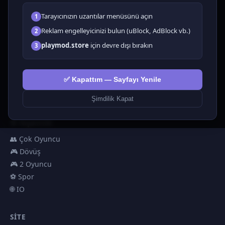
Tüm Oyunlar
Tarayıcınızın uzantılar menüsünü açın
1
🗺️ Macera
🧩 Bulmacalar
Reklam engelleyicinizi bulun (uBlock, AdBlock vb.)
2
🎮 Tıklayıcı
playmod.store
için devre dışı bırakın
3
💅 Kızlar
🕹️ Arcade
✅ Kapattım — Sayfayı Yenile
🎮 Hypercasual
🏎️ Yarış
Şimdilik Kapat
🎮 Erkekler
🎯 Nişancılık
👥 Çok Oyuncu
🎮 Dövüş
🎮 2 Oyuncu
⚽ Spor
🌐 IO
SITE