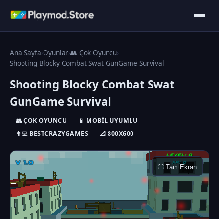
Ana Sayfa
›
Oyunlar
›
👥 Çok Oyuncu
›
Shooting Blocky Combat Swat GunGame Survival
Shooting Blocky Combat Swat
GunGame Survival
👥 ÇOK OYUNCU
📱 MOBIL UYUMLU
👨‍💻 BESTCRAZYGAMES
📐 800X600
⛶ Tam Ekran