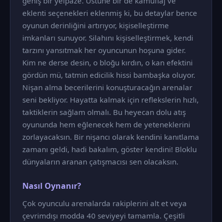
geniş bir yelpaze. Üstüne bir de kamuflaj ve
eklenti seçenekleri eklenmiş ki, bu detaylar bence
oyunun derinliğini artırıyor, kişiselleştirme
imkanları sunuyor. Silahını kişiselleştirmek, kendi
tarzını yansıtmak her oyuncunun hoşuna gider.
Kim ne derse desin, o bloğu kırdın, o kan efektini
gördün mü, tatmin edicilik hissi bambaşka oluyor.
Nişan alma becerilerini konuşturacağın arenalar
seni bekliyor. Hayatta kalmak için reflekslerin hızlı,
taktiklerin sağlam olmalı. Bu heyecan dolu atış
oyununda hem eğlenecek hem de yeteneklerini
zorlayacaksın. Bir nişancı olarak kendini kanıtlama
zamanı geldi, hadi bakalım, göster kendini! Bloklu
dünyaların aranan çatışmacısı sen olacaksın.
Nasıl Oynanır?
Çok oyunculu arenalarda rakiplerini alt et veya
çevrimdışı modda 40 seviyeyi tamamla. Çeşitli