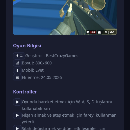
Oyun Bilgisi
Geliştirici: BestCrazyGames
👨‍💻
Boyut: 800x600
📐
Mobil: Evet
📱
Eklenme: 24.05.2026
📅
Kontroller
Oyunda hareket etmek için W, A, S, D tuşlarını
▶
kullanabilirsin
Nişan almak ve ateş etmek için fareyi kullanman
▶
yeterli
Silah değiştirmek ve diğer etkileşimler için
▶