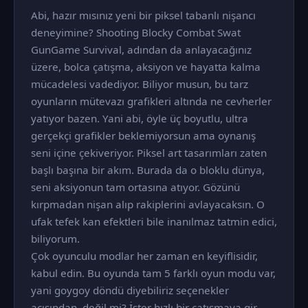
Abi, hazır mısınız yeni bir piksel tabanlı nişancı
deneyimine? Shooting Blocky Combat Swat
GunGame Survival, adından da anlayacağınız
üzere, bolca çatışma, aksiyon ve hayatta kalma
mücadelesi vadediyor. Biliyor musun, bu tarz
oyunların mütevazı grafikleri altında ne cevherler
yatıyor bazen. Yani abi, öyle üç boyutlu, ultra
gerçekçi grafikler beklemiyorsun ama oynanış
seni içine çekiveriyor. Piksel art tasarımları zaten
başlı başına bir akım. Burada da o bloklu dünya,
seni aksiyonun tam ortasına atıyor. Gözünü
kırpmadan nişan alıp rakiplerini avlayacaksın. O
ufak tefek kan efektleri bile inanılmaz tatmin edici,
biliyorum.
Çok oyunculu modlar her zaman en keyiflisidir,
kabul edin. Bu oyunda tam 5 farklı oyun modu var,
yani goygoy döndü diyebiliriz seçenekler
açısından, değil mi? İster hızlı bir çatışmaya gir,