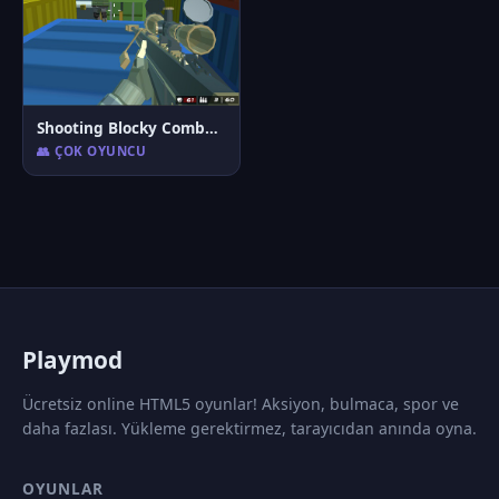
Shooting Blocky Combat Swat GunGame Survival
👥 ÇOK OYUNCU
P
laymod
Ücretsiz online HTML5 oyunlar! Aksiyon, bulmaca, spor ve
daha fazlası. Yükleme gerektirmez, tarayıcıdan anında oyna.
OYUNLAR