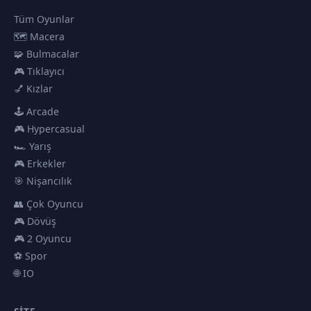
Tüm Oyunlar
🗺️ Macera
🧩 Bulmacalar
🎮 Tıklayıcı
💅 Kızlar
🕹️ Arcade
🎮 Hypercasual
🏎️ Yarış
🎮 Erkekler
🎯 Nişancılık
👥 Çok Oyuncu
🎮 Dövüş
🎮 2 Oyuncu
⚽ Spor
🌐 IO