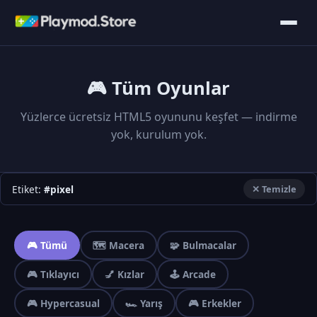
🎮 Tüm Oyunlar
Yüzlerce ücretsiz HTML5 oyununu keşfet — indirme
yok, kurulum yok.
Etiket:
#pixel
✕ Temizle
🎮 Tümü
🗺️ Macera
🧩 Bulmacalar
🎮 Tıklayıcı
💅 Kızlar
🕹️ Arcade
🎮 Hypercasual
🏎️ Yarış
🎮 Erkekler