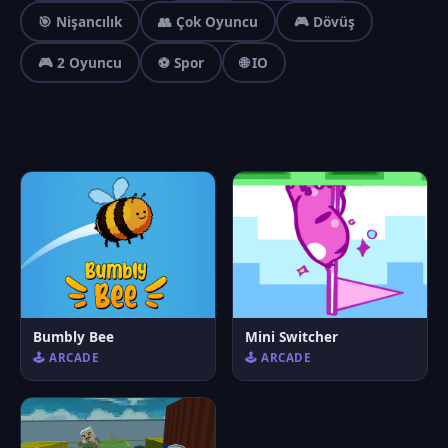
🎯 Nişancılık
👥 Çok Oyuncu
🎮 Dövüş
🎮 2 Oyuncu
⚽ Spor
🌐 IO
Bumbly Bee
Mini Switcher
🕹️ ARCADE
🕹️ ARCADE