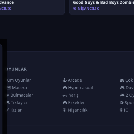
Advance
NCILIK
🎯 NIŞANCILIK
OYUNLAR
Tüm Oyunlar
🕹️ Arcade
👥 Çok
🗺️ Macera
🎮 Hypercasual
🎮 Döv
🧩 Bulmacalar
🏎️ Yarış
🎮 2 O
🎮 Tıklayıcı
🎮 Erkekler
⚽ Spo
💅 Kızlar
🎯 Nişancılık
🌐 IO