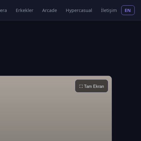
era
Erkekler
Arcade
Hypercasual
İletişim
EN
⛶ Tam Ekran