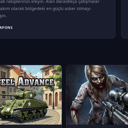
arak rakiplerinizi eleyin. Alan daraldıkça çatışmalar
 hakim olarak bölgedeki en güçlü asker olmayı
şın.
APONS