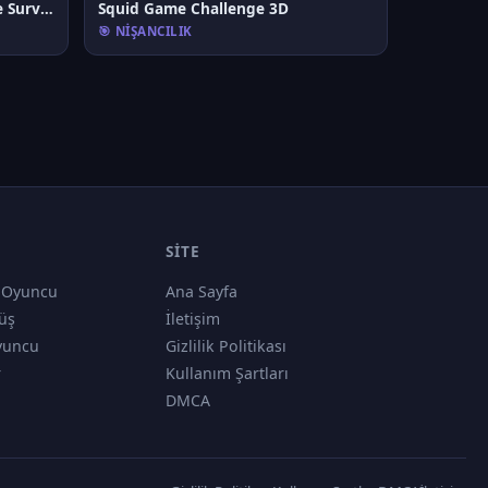
Good Guys & Bad Boys Zombie Survival GUI
Squid Game Challenge 3D
🎯 NIŞANCILIK
SITE
 Oyuncu
Ana Sayfa
üş
İletişim
yuncu
Gizlilik Politikası
r
Kullanım Şartları
DMCA