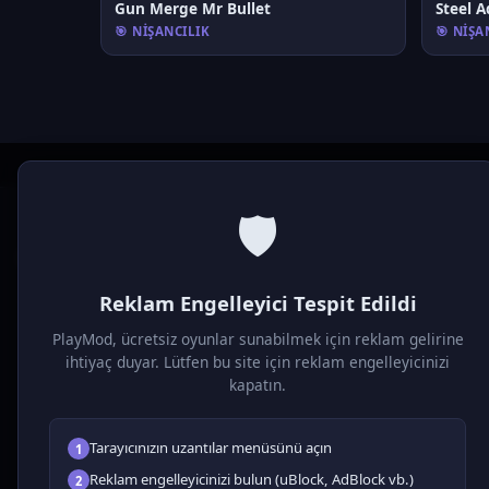
Gun Merge Mr Bullet
Steel 
🎯 NIŞANCILIK
🎯 NIŞA
🛡️
P
laymod
Reklam Engelleyici Tespit Edildi
Ücretsiz online HTML5 oyunlar! Aksiyon, bulmaca, spor ve
daha fazlası. Yükleme gerektirmez, tarayıcıdan anında oyna.
PlayMod, ücretsiz oyunlar sunabilmek için reklam gelirine
ihtiyaç duyar. Lütfen bu site için reklam engelleyicinizi
kapatın.
Tarayıcınızın uzantılar menüsünü açın
1
Reklam engelleyicinizi bulun (uBlock, AdBlock vb.)
2