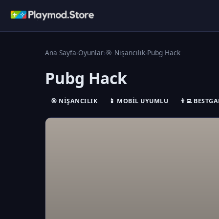
Ana Sayfa
›
Oyunlar
›
🎯 Nişancılık
›
Pubg Hack
Pubg Hack
🎯 NIŞANCILIK
📱 MOBIL UYUMLU
👨‍💻 BEST