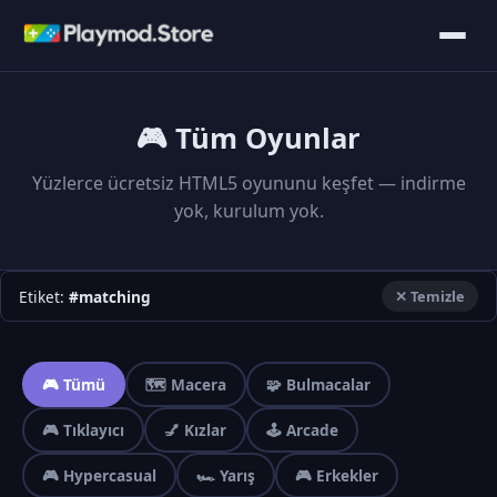
🎮 Tüm Oyunlar
Yüzlerce ücretsiz HTML5 oyununu keşfet — indirme
yok, kurulum yok.
Etiket:
#matching
✕ Temizle
🎮 Tümü
🗺️ Macera
🧩 Bulmacalar
🎮 Tıklayıcı
💅 Kızlar
🕹️ Arcade
🎮 Hypercasual
🏎️ Yarış
🎮 Erkekler