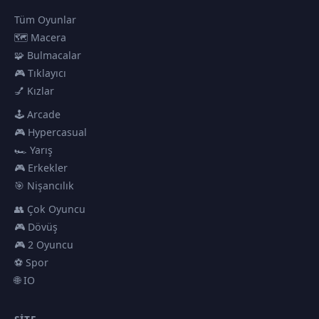
Tüm Oyunlar
🗺️ Macera
🧩 Bulmacalar
🎮 Tıklayıcı
💅 Kızlar
🕹️ Arcade
🎮 Hypercasual
🏎️ Yarış
🎮 Erkekler
🎯 Nişancılık
👥 Çok Oyuncu
🎮 Dövüş
🎮 2 Oyuncu
⚽ Spor
🌐 IO