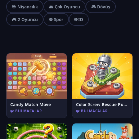
🎯 Nişancılık
👥 Çok Oyuncu
🎮 Dövüş
🎮 2 Oyuncu
⚽ Spor
🌐 IO
Candy Match Move
Color Screw Rescue Puzzle
🧩 BULMACALAR
🧩 BULMACALAR