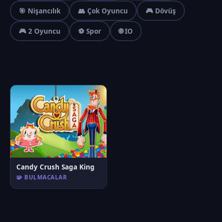
🎯 Nişancılık
👥 Çok Oyuncu
🎮 Dövüş
🎮 2 Oyuncu
⚽ Spor
🌐 IO
Candy Crush Saga King
🧩 BULMACALAR