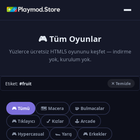
🎮 Tüm Oyunlar
Yüzlerce ücretsiz HTML5 oyununu keşfet — indirme
yok, kurulum yok.
Etiket:
#fruit
✕ Temizle
🎮 Tümü
🗺️ Macera
🧩 Bulmacalar
🎮 Tıklayıcı
💅 Kızlar
🕹️ Arcade
🎮 Hypercasual
🏎️ Yarış
🎮 Erkekler