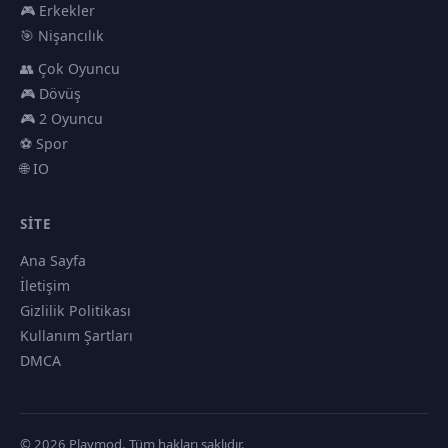
🎮 Erkekler
🎯 Nişancılık
👥 Çok Oyuncu
🎮 Dövüş
🎮 2 Oyuncu
⚽ Spor
🌐 IO
SITE
Ana Sayfa
İletişim
Gizlilik Politikası
Kullanım Şartları
DMCA
© 2026 Playmod. Tüm hakları saklıdır.