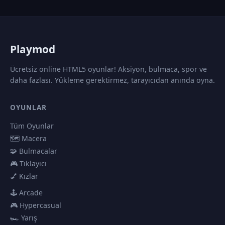
P
laymod
Ücretsiz online HTML5 oyunlar! Aksiyon, bulmaca, spor ve
daha fazlası. Yükleme gerektirmez, tarayıcıdan anında oyna.
OYUNLAR
Tüm Oyunlar
🗺️ Macera
🧩 Bulmacalar
🎮 Tıklayıcı
💅 Kızlar
🕹️ Arcade
🎮 Hypercasual
🏎️ Yarış