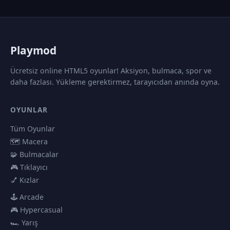
P
laymod
Ücretsiz online HTML5 oyunlar! Aksiyon, bulmaca, spor ve
daha fazlası. Yükleme gerektirmez, tarayıcıdan anında oyna.
OYUNLAR
Tüm Oyunlar
🗺️ Macera
🧩 Bulmacalar
🎮 Tıklayıcı
💅 Kızlar
🕹️ Arcade
🎮 Hypercasual
🏎️ Yarış