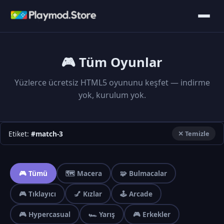
🎮 Tüm Oyunlar
Yüzlerce ücretsiz HTML5 oyununu keşfet — indirme
yok, kurulum yok.
Etiket:
#match-3
✕ Temizle
🎮 Tümü
🗺️ Macera
🧩 Bulmacalar
🎮 Tıklayıcı
💅 Kızlar
🕹️ Arcade
🎮 Hypercasual
🏎️ Yarış
🎮 Erkekler