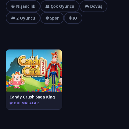
🎯 Nişancılık
👥 Çok Oyuncu
🎮 Dövüş
🎮 2 Oyuncu
⚽ Spor
🌐 IO
Candy Crush Saga King
🧩 BULMACALAR