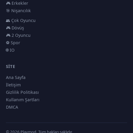
🎮 Erkekler
🎯 Nişancılık
👥 Çok Oyuncu
🎮 Dövüş
🎮 2 Oyuncu
⚽ Spor
🌐 IO
SITE
Ana Sayfa
İletişim
Gizlilik Politikası
Kullanım Şartları
DMCA
© 2026 Playmod. Tüm hakları saklıdır.