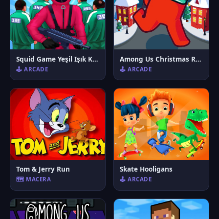
Squid Game Yeşil Işık Kırmızı Işık İpuçları
Among Us Christmas Run
🕹️ ARCADE
🕹️ ARCADE
Tom & Jerry Run
Skate Hooligans
🗺️ MACERA
🕹️ ARCADE