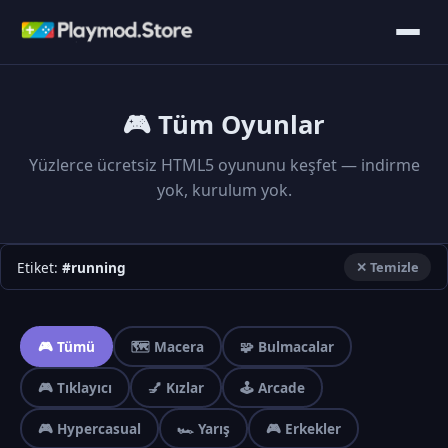
🎮 Tüm Oyunlar
Yüzlerce ücretsiz HTML5 oyununu keşfet — indirme
yok, kurulum yok.
Etiket:
#running
✕ Temizle
🎮 Tümü
🗺️ Macera
🧩 Bulmacalar
🎮 Tıklayıcı
💅 Kızlar
🕹️ Arcade
🎮 Hypercasual
🏎️ Yarış
🎮 Erkekler