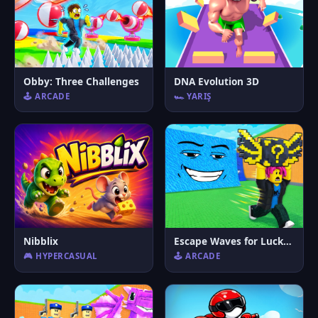
Obby: Three Challenges
DNA Evolution 3D
🕹️ ARCADE
🏎️ YARIŞ
Nibblix
Escape Waves for Lucky Blocks
🎮 HYPERCASUAL
🕹️ ARCADE