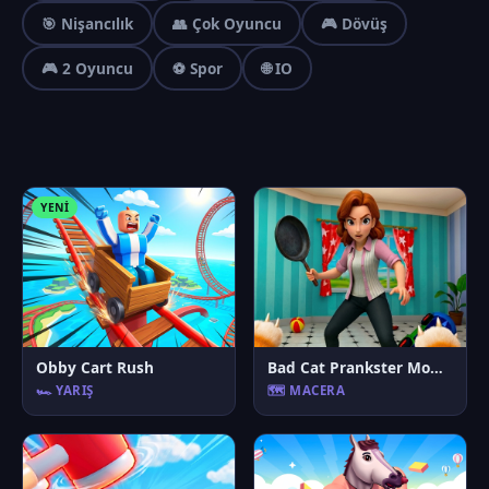
🎯 Nişancılık
👥 Çok Oyuncu
🎮 Dövüş
🎮 2 Oyuncu
⚽ Spor
🌐 IO
YENI
Obby Cart Rush
Bad Cat Prankster Moms Return
🏎️ YARIŞ
🗺️ MACERA