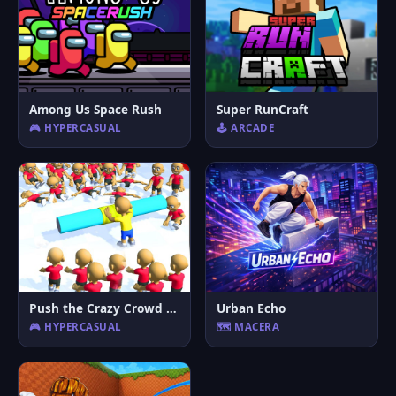
Among Us Space Rush
Super RunCraft
🎮 HYPERCASUAL
🕹️ ARCADE
Push the Crazy Crowd : Stickman Clash 3D
Urban Echo
🎮 HYPERCASUAL
🗺️ MACERA