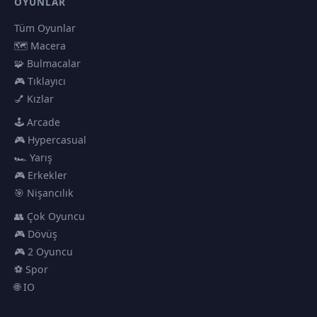
OYUNLAR
Tüm Oyunlar
🗺️ Macera
🧩 Bulmacalar
🎮 Tıklayıcı
💅 Kızlar
🕹️ Arcade
🎮 Hypercasual
🏎️ Yarış
🎮 Erkekler
🎯 Nişancılık
👥 Çok Oyuncu
🎮 Dövüş
🎮 2 Oyuncu
⚽ Spor
🌐 IO