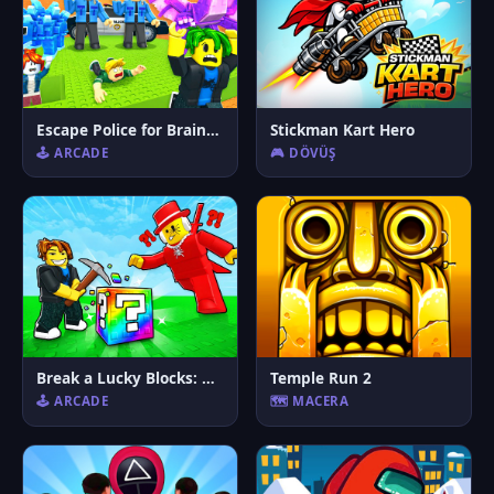
Escape Police for Brainrots
Stickman Kart Hero
🕹️ ARCADE
🎮 DÖVÜŞ
Break a Lucky Blocks: Catch Brainrots
Temple Run 2
🕹️ ARCADE
🗺️ MACERA