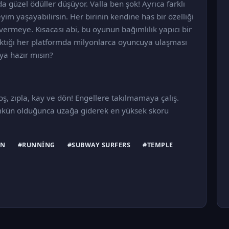
da güzel ödüller düşüyor. Valla ben şok! Ayrıca farklı
eyim yaşayabilirsin. Her birinin kendine has bir özelliği
i vermeye. Kısacası abi, bu oyunun bağımlılık yapıcı bir
ıktığı her platformda milyonlarca oyuncuya ulaşması
ya hazır mısın?
, zıpla, kay ve dön! Engellere takılmamaya çalış.
Mümkün olduğunca uzağa giderek en yüksek skoru
UN
#RUNNING
#SUBWAY SURFERS
#TEMPLE