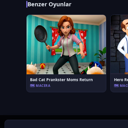
Benzer Oyunlar
Bad Cat Prankster Moms Return
Hero R
🗺️ MACERA
🗺️ MA