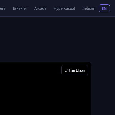
era
Erkekler
Arcade
Hypercasual
İletişim
EN
⛶ Tam Ekran