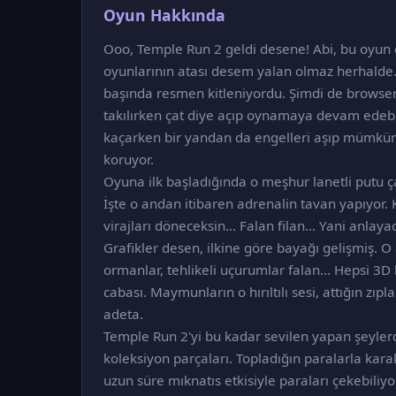
Oyun Hakkında
Ooo, Temple Run 2 geldi desene! Abi, bu oyun 
oyunlarının atası desem yalan olmaz herhalde. 
başında resmen kitleniyordu. Şimdi de browser
takılırken çat diye açıp oynamaya devam edebil
kaçarken bir yandan da engelleri aşıp mümkün 
koruyor.
Oyuna ilk başladığında o meşhur lanetli putu 
İşte o andan itibaren adrenalin tavan yapıyor. 
virajları döneceksin... Falan filan... Yani anl
Grafikler desen, ilkine göre bayağı gelişmiş. O
ormanlar, tehlikeli uçurumlar falan... Hepsi 3D 
cabası. Maymunların o hırıltılı sesi, attığın zıp
adeta.
Temple Run 2'yi bu kadar sevilen yapan şeylerd
koleksiyon parçaları. Topladığın paralarla kara
uzun süre mıknatıs etkisiyle paraları çekebili