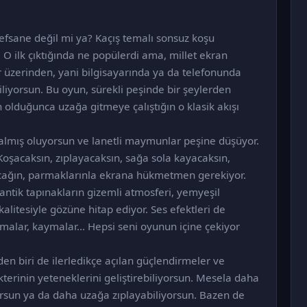
efsane değil mi ya? Kaçış temalı sonsuz koşu
O ilk çıktığında ne popülerdi ama, millet ekran
 üzerinden, yani bilgisayarında ya da telefonunda
iyorsun. Bu oyun, sürekli peşinde bir şeylerden
olduğunca uzağa gitmeye çalıştığın o klasik akışı
çalmış oluyorsun ve lanetli maymunlar peşine düşüyor.
Koşacaksın, zıplayacaksın, sağa sola kayacaksın,
ayacağın, parmaklarınla ekrana hükmetmen gerekiyor.
 antik tapınakların gizemli atmosferi, yemyeşil
kalitesiyle gözüne hitap ediyor. Ses efektleri de
lamalar, kaymalar... Hepsi seni oyunun içine çekiyor
en biri de ilerledikçe açılan güçlendirmeler ve
kterinin yeteneklerini geliştirebiliyorsun. Mesela daha
yorsun ya da daha uzağa zıplayabiliyorsun. Bazen de