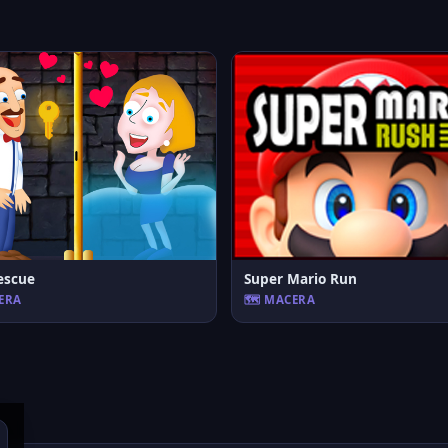
escue
Super Mario Run
CERA
🗺️ MACERA