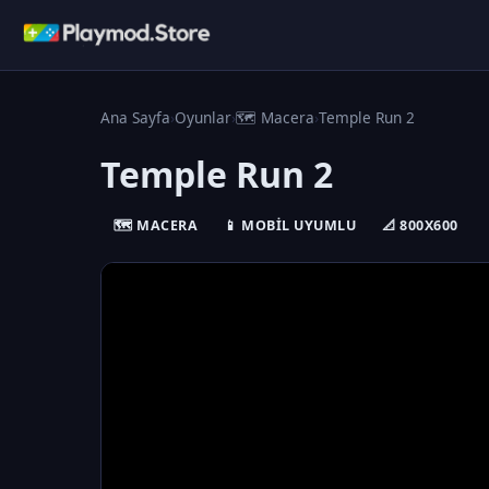
Ana Sayfa
›
Oyunlar
›
🗺️ Macera
›
Temple Run 2
Temple Run 2
🗺️ MACERA
📱 MOBIL UYUMLU
📐 800X600