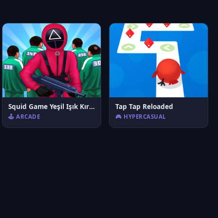
Squid Game Yeşil Işık Kırmızı Işık İpuçları
Tap Tap Reloaded
🕹️ ARCADE
🎮 HYPERCASUAL