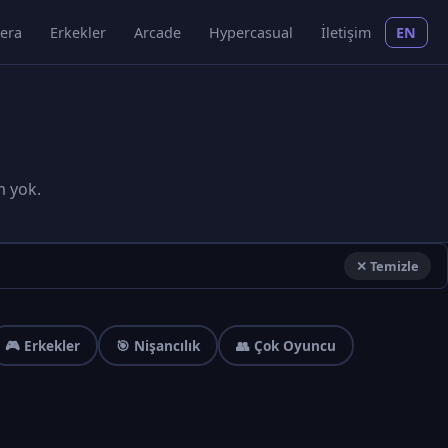
era
Erkekler
Arcade
Hypercasual
İletişim
EN
m yok.
✕ Temizle
🎮 Erkekler
🎯 Nişancılık
👥 Çok Oyuncu