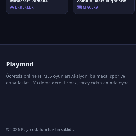
Minecraft Remake
Zombie Bears Night Shooting
🎮 ERKEKLER
🗺️ MACERA
P
laymod
Ücretsiz online HTML5 oyunlar! Aksiyon, bulmaca, spor ve
daha fazlası. Yükleme gerektirmez, tarayıcıdan anında oyna.
© 2026 Playmod. Tüm hakları saklıdır.