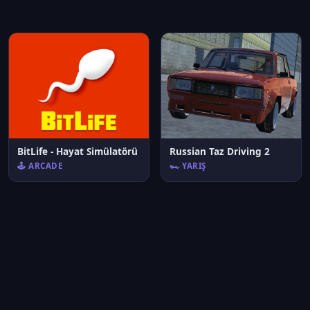
BitLife - Hayat Simülatörü
Russian Taz Driving 2
🕹️ ARCADE
🏎️ YARIŞ