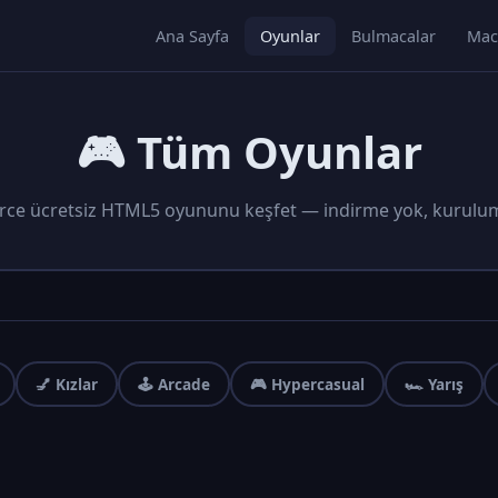
Ana Sayfa
Oyunlar
Bulmacalar
Mac
🎮 Tüm Oyunlar
rce ücretsiz HTML5 oyununu keşfet — indirme yok, kurulu
💅 Kızlar
🕹️ Arcade
🎮 Hypercasual
🏎️ Yarış