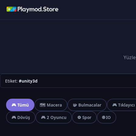
Yüzle
Etiket:
#unity3d
🎮 Tümü
🗺️ Macera
🧩 Bulmacalar
🎮 Tıklayıcı
🎮 Dövüş
🎮 2 Oyuncu
⚽ Spor
🌐 IO