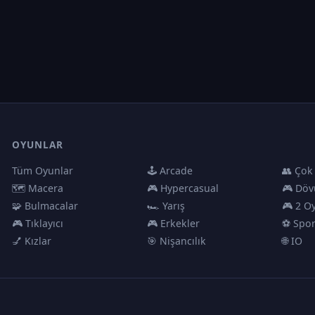
OYUNLAR
Tüm Oyunlar
🕹️ Arcade
👥 Çok
🗺️ Macera
🎮 Hypercasual
🎮 Döv
🧩 Bulmacalar
🏎️ Yarış
🎮 2 O
🎮 Tıklayıcı
🎮 Erkekler
⚽ Spo
💅 Kızlar
🎯 Nişancılık
🌐 IO