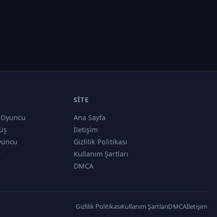
SITE
 Oyuncu
Ana Sayfa
üş
İletişim
yuncu
Gizlilik Politikası
r
Kullanım Şartları
DMCA
Gizlilik Politikası
Kullanım Şartları
DMCA
İletişim