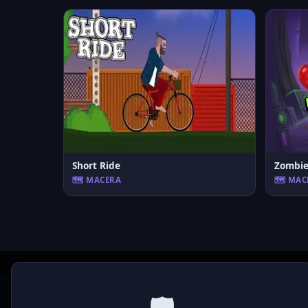
Short Ride
Zombie
🗺️ MACERA
🗺️ MA