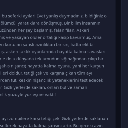
u seferki ayılar! Evet yanlış duymadınız, bildiğiniz o
 ölümcül yaratıklara dönüşmüş. Bir bilim insanının
yüzünden her şey başlamış, falan filan. Askeri
lmış ve yaşayan ölüler ortalığı kasıp kavurmuş. Ama
kurtulan şanslı azınlıktan birisin, hatta elit bir
mış, askeri taktik oyunlarında hayatta kalma savaşları
lerle dolu dünyada tek umudun sığınağından çıkıp bir
 şahıs nişancı) hayatta kalma oyunu, yani her kurşun
leri doldur, tetiği çek ve karşına çıkan tüm ayı
rden tut, keskin nişancılık yeteneklerini test edecek
. Gizli yerlerde saklan, onları bul ve zaman
nlık yüzüyle yüzleşme vakti!
 ayı zombilere karşı tetiği çek. Gizli yerlerde saklanan
kselterek hayatta kalma şansını artır. Bu geceki avın