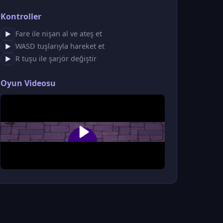
Kontroller
Fare ile nişan al ve ateş et
▶
WASD tuşlarıyla hareket et
▶
R tuşu ile şarjör değiştir
▶
Oyun Videosu