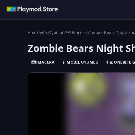
Ana Sayfa
›
Oyunlar
›
🗺️ Macera
›
Zombie Bears Night Sho
Zombie Bears Night S
🗺️ MACERA
📱 MOBIL UYUMLU
👨‍💻 ONEBITE