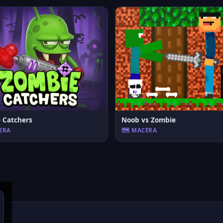
 Catchers
Noob vs Zombie
CERA
🗺️ MACERA