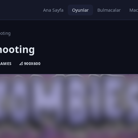
Ana Sayfa
Oyunlar
Bulmacalar
Mac
oting
hooting
 GAMES
📐 900X600