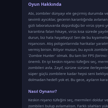
Oyun Hakkında
Abi, zombiler dünyayı ele geçirmiş durumda ve b
sevimli ayıcıklar, gecenin karanlığında avlanan
gizli laboratuvarda düşürdüğü bir virüs şişesi 
karantina falan hikaye, virüs kısa sürede yayı
durun, biz hala hayattayız! Sen de bu kıyametten 
nişancısın. Atış poligonlarında harikalar yarat
vermiş birisin. Biliyor musun, bu ayıcık zombi
'Zombie Hunter' olmak. Bu tam bir FPS (birinci
önemli. En iyi keskin nişancı tüfeğini seç, mermi
zombileri avla. Zayıf, sürüne sürüne ilerleyenle
süper güçlü zombilere kadar hepsi seni bekliyor
dolmadan hedefi yok et. Bu gece, ayıların kara
Nasıl Oynanır?
Keskin nişancı tüfeğini seç, mermileri doldur ve
zombileri bulup avlamalısın. Farklı silahları yü