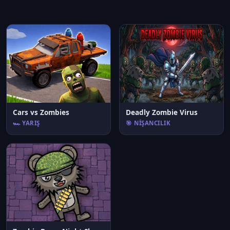
Cars vs Zombies
Deadly Zombie Virus
🏎️ YARIŞ
🎯 NIŞANCILIK