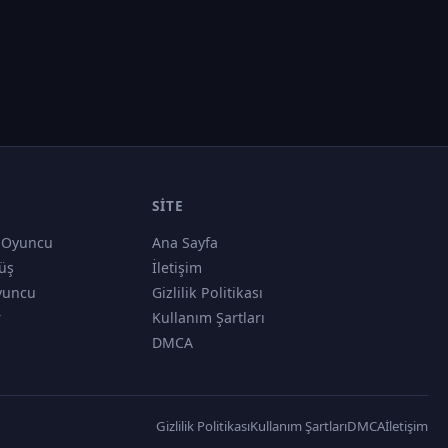
SITE
 Oyuncu
Ana Sayfa
üş
İletişim
yuncu
Gizlilik Politikası
r
Kullanım Şartları
DMCA
Gizlilik Politikası
Kullanım Şartları
DMCA
İletişim