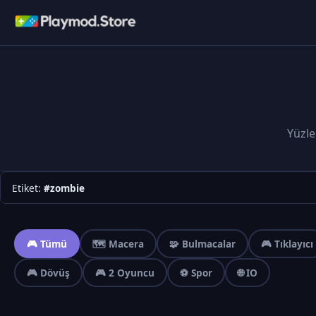
Yüzle
Etiket:
#zombie
🎮 Tümü
🗺️ Macera
🧩 Bulmacalar
🎮 Tıklayıcı
🎮 Dövüş
🎮 2 Oyuncu
⚽ Spor
🌐 IO