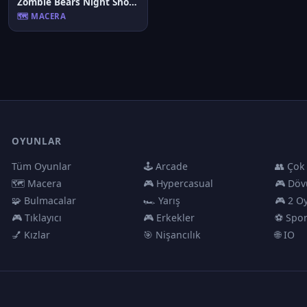
Zombie Bears Night Shooting
🗺️ MACERA
OYUNLAR
Tüm Oyunlar
🕹️ Arcade
👥 Çok
🗺️ Macera
🎮 Hypercasual
🎮 Döv
🧩 Bulmacalar
🏎️ Yarış
🎮 2 O
🎮 Tıklayıcı
🎮 Erkekler
⚽ Spo
💅 Kızlar
🎯 Nişancılık
🌐 IO