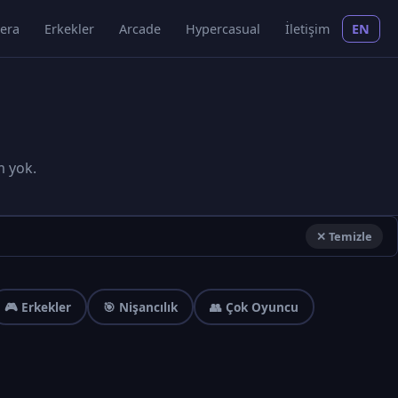
era
Erkekler
Arcade
Hypercasual
İletişim
EN
m yok.
✕ Temizle
🎮 Erkekler
🎯 Nişancılık
👥 Çok Oyuncu