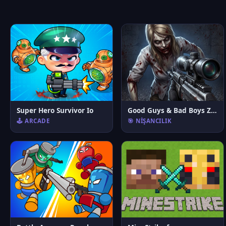
Super Hero Survivor Io
Good Guys & Bad Boys Zombie Survival GUI
🕹️ ARCADE
🎯 NIŞANCILIK