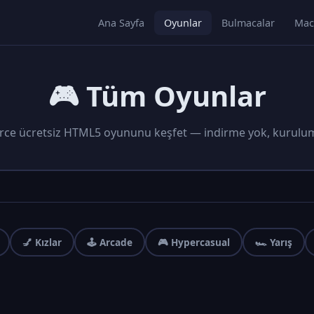
Ana Sayfa
Oyunlar
Bulmacalar
Mac
🎮 Tüm Oyunlar
rce ücretsiz HTML5 oyununu keşfet — indirme yok, kurulu
💅 Kızlar
🕹️ Arcade
🎮 Hypercasual
🏎️ Yarış