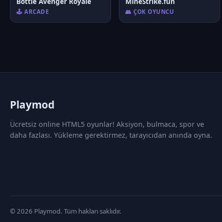
Bottle Avenger Royale
MineStrike.fun
🕹️ ARCADE
👥 ÇOK OYUNCU
P
laymod
Ücretsiz online HTML5 oyunlar! Aksiyon, bulmaca, spor ve
daha fazlası. Yükleme gerektirmez, tarayıcıdan anında oyna.
© 2026 Playmod. Tüm hakları saklıdır.