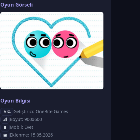
Oyun Görseli
Oyun Bilgisi
Geliştirici: OneBite Games
👨‍💻
Boyut: 900x600
📐
Mobil: Evet
📱
Eklenme: 15.05.2026
📅