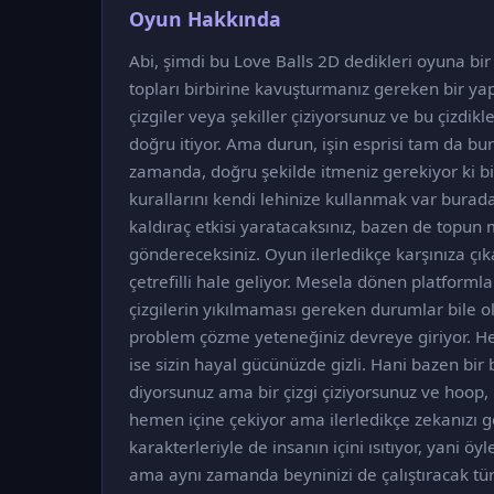
Oyun Hakkında
Abi, şimdi bu Love Balls 2D dedikleri oyuna bir
topları birbirine kavuşturmanız gereken bir ya
çizgiler veya şekiller çiziyorsunuz ve bu çizdikle
doğru itiyor. Ama durun, işin esprisi tam da bu
zamanda, doğru şekilde itmeniz gerekiyor ki bir
kurallarını kendi lehinize kullanmak var burad
kaldıraç etkisi yaratacaksınız, bazen de topu
göndereceksiniz. Oyun ilerledikçe karşınıza çıkan
çetrefilli hale geliyor. Mesela dönen platformlar
çizgilerin yıkılmaması gereken durumlar bile olu
problem çözme yeteneğiniz devreye giriyor. He
ise sizin hayal gücünüzde gizli. Hani bazen bir
diyorsunuz ama bir çizgi çiziyorsunuz ve hoop, 
hemen içine çekiyor ama ilerledikçe zekanızı ge
karakterleriyle de insanın içini ısıtıyor, yani 
ama aynı zamanda beyninizi de çalıştıracak tür