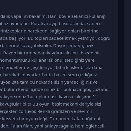
 dalış yapalım bakalım. Hani böyle zekanızı kullanıp
pboz oyunu bu. Kuralı acayip basit aslında, sadece
riniz topların hareketini sağlıyor, onları birbirine
rada başlıyor! Bu topları sadece itmek yetmiyor, doğru
birlerine kavuşabilsinler. Düşünseniz ya, fizik
a. Bazen bir rampadan kaydıracaksınız, bazen bir
n momentumunu kullanarak onu istediğiniz yere
 engeller de çeşitleniyor, tabii ki işler biraz daha
, hareketli duvarlar, hatta bazen sizin çizdiğiniz
yor. İşte tam bu noktada sizin yaratıcılığınız ve
r bölüm kendi içinde minik bir bulmaca gibi, çözümü
 bakıyorsunuz 'bu toplar nasıl kavuşacak şimdi?'
kavuştular bile! Bu oyun, basit mekanikleriyle sizi
rçekten zorluyor. Renkli grafikleri ve sevimli
öyle kasvetli bir oyun değil. Tamamen kafa dağıtmalık
den. Falan filan, yani anlayacağınız, hem eğlenceli