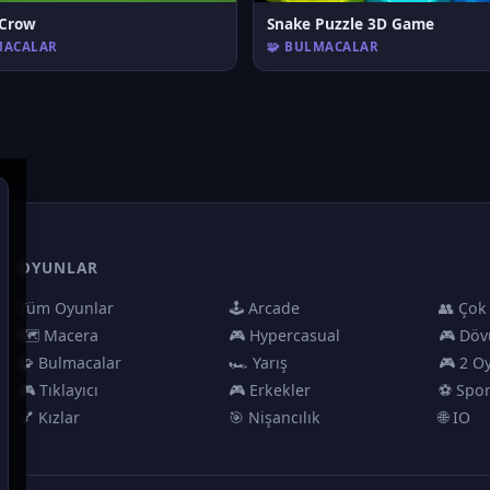
 Crow
Snake Puzzle 3D Game
MACALAR
🧩 BULMACALAR
OYUNLAR
Tüm Oyunlar
🕹️ Arcade
👥 Çok
🗺️ Macera
🎮 Hypercasual
🎮 Döv
🧩 Bulmacalar
🏎️ Yarış
🎮 2 O
🎮 Tıklayıcı
🎮 Erkekler
⚽ Spo
💅 Kızlar
🎯 Nişancılık
🌐 IO