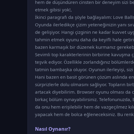
hem de düşündüren cinsten bir deneyim sizi bek
etmek gibisi yok!,
İkinci paragrafı da şöyle bağlayalım: Love Ba
Oyunda ilerledikçe çizim yeteneğinizin yanı sıra
de gelişiyor. Hangi çizginin ne kadar kuvvet u
tahmin etmek oyunu daha da keyifli hale getiri
bazen karmaşık bir düzenek kurmanız gerekebiliy
Sevimli top karakterlerinin birbirine kavuşma 
teşvik ediyor. Özellikle zorlandığınız bölümle
tatmin bambaşka oluyor. Oyunun ilerleyişi, sizi 
Hani bazen en basit görünen çözüm aslında en z
sürprizlerle dolu olmasını sağlıyor. Topların bir
artacak diyebilirim. Browser oyunu olması da ca
birkaç bölüm oynayabilirsiniz. Telefonunuzda, b
da onu hem erişilebilir hem de vazgeçilmez kılı
yapacak hem de bolca eğleneceksiniz. Bu renkl
Nasıl Oynanır?