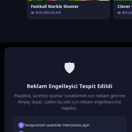
Football Marble Shooter
Clever
🧩 BULMACALAR
🧩 BUL
🛡️
P
laymod
Reklam Engelleyici Tespit Edildi
Ücretsiz online HTML5 oyunlar! Aksiyon, bulmaca, spor ve
daha fazlası. Yükleme gerektirmez, tarayıcıdan anında oyna.
PlayMod, ücretsiz oyunlar sunabilmek için reklam gelirine
ihtiyaç duyar. Lütfen bu site için reklam engelleyicinizi
kapatın.
Tarayıcınızın uzantılar menüsünü açın
1