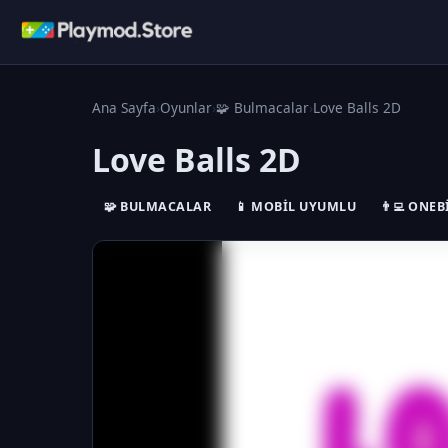
Ana Sayfa
›
Oyunlar
›
🧩 Bulmacalar
›
Love Balls 2D
Love Balls 2D
🧩 BULMACALAR
📱 MOBIL UYUMLU
👨‍💻 ONE