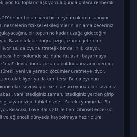
liyor. Bu topların aşk yolculuğunda onlara rehberlik
lls 2D'de her bölüm yeni bir meydan okuma sunuyor.
, nesnelerin fiziksel etkileşimlerini anlama beceriniz
ygulayacağını, bir topun ne kadar uzağa gideceğini
yor. Bazen tek bir doğru çizgi çözümü getirirken,
or. Bu da oyuna stratejik bir derinlik katıyor.
çabası, her bölümde sizi daha fazlasını başarmaya
rde 'aha!' deyip doğru çözümü bulduğunuz anın verdiği
sürekli yeni ve yaratıcı çözümler üretmeye itiyor.
oru olabiliyor, ya da tam tersi. Bu da oyunun
birine olan sevgisi gibi, sizin de bu oyuna olan sevginiz
bası, yani istediğiniz zaman, istediğiniz yerden girip
ilgisayarınızda, tabletinizde… Sürekli yanınızda. Bu
yor. Kısacası, Love Balls 2D ile hem zihinsel egzersiz
i ve eğlenceli dünyada kaybolmaya hazır olun!