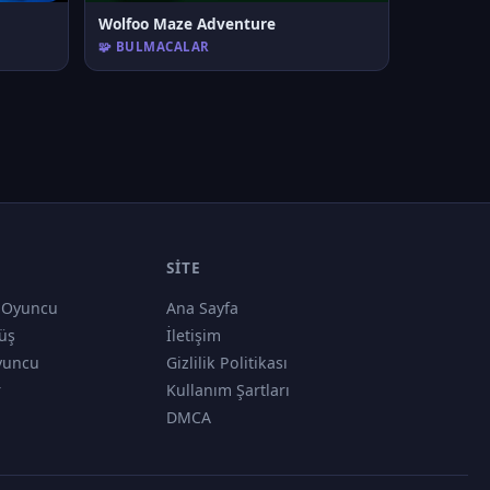
Wolfoo Maze Adventure
🧩 BULMACALAR
SITE
 Oyuncu
Ana Sayfa
üş
İletişim
yuncu
Gizlilik Politikası
r
Kullanım Şartları
DMCA