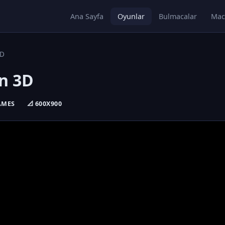
Ana Sayfa
Oyunlar
Bulmacalar
Mac
3D
ın 3D
GAMES
📐 600X900