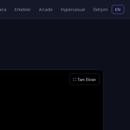
era
Erkekler
Arcade
Hypercasual
İletişim
EN
⛶ Tam Ekran