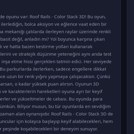
e oyunu var: Roof Rails - Color Stack 3D! Bu oyun,
k ilerlediğin, bolca aksiyon ve eğlence vaat eden bir
a mekaniği çatılarda ilerleyen raylar üzerinde renkli
basit değil, anladın mı? Yol boyunca karşına çıkan
ı ve hatta bazen kestirme yolları kullanarak
lerini ve stratejik düşünme yeteneğini aynı anda test
le inşa etme hissi gerçekten tatmin edici. Her seviyede
. Bu parkurlarda ilerlerken, sadece engellere dikkat
ce uzun bir renk yığını yapmaya çalışacaksın. Çünkü
parsan, o kadar yüksek puan alırsın. Oyunun 3D
ğı ve karakterlerin hareketleri oyuna ayrı bir keyif
kterler ve yükseltmeler de cabası. Bu oyunda para
mümkün. Biliyor musun, bu tür oyunlarda en sevdiğim
zaman alan oynanışıdır. Roof Rails - Color Stack 3D de
cular için kolayca başlayıp keyif alabilecekleri, hem
r peşinde koşabilecekleri bir deneyim sunuyor.