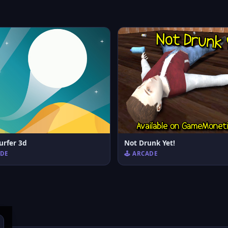
urfer 3d
Not Drunk Yet!
ADE
🕹️ ARCADE