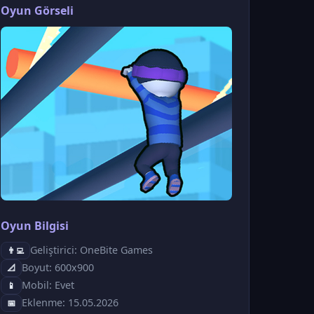
Oyun Görseli
Oyun Bilgisi
Geliştirici: OneBite Games
👨‍💻
Boyut: 600x900
📐
Mobil: Evet
📱
Eklenme: 15.05.2026
📅