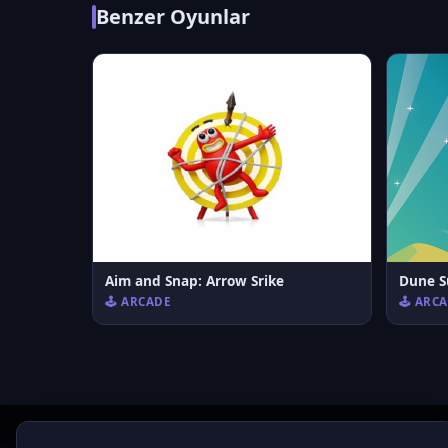
Benzer Oyunlar
Aim and Snap: Arrow Srike
Dune S
🕹️ ARCADE
🕹️ ARC