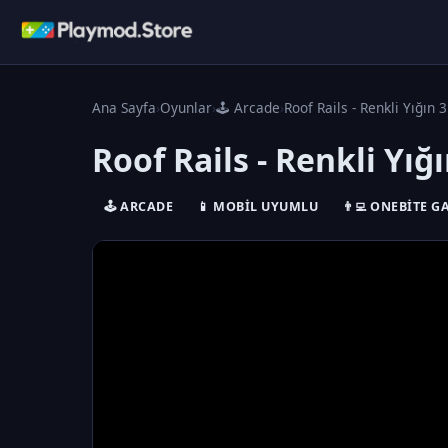
Ana Sayfa
›
Oyunlar
›
🕹️ Arcade
›
Roof Rails - Renkli Yığın 
Roof Rails - Renkli Yığ
🕹️ ARCADE
📱 MOBIL UYUMLU
👨‍💻 ONEBITE 