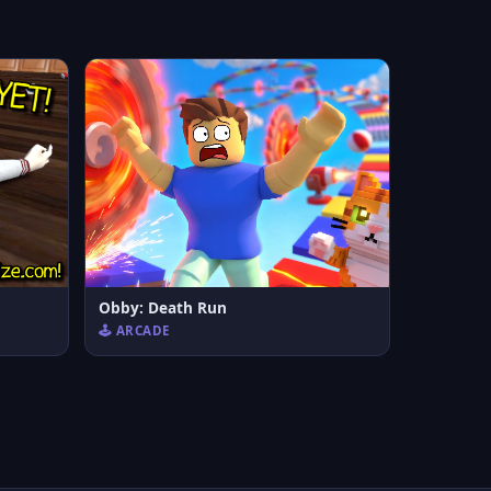
Obby: Death Run
🕹️ ARCADE