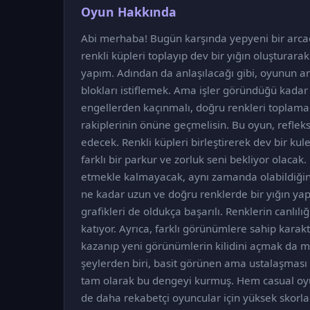
Oyun Hakkında
Abi merhaba! Bugün karşında yepyeni bir arcad
renkli küpleri toplayıp dev bir yığın oluşturara
yapım. Adından da anlaşılacağı gibi, oyunun an
blokları istiflemek. Ama işler göründüğü kadar 
engellerden kaçınmalı, doğru renkleri toplamal
rakiplerinin önüne geçmelisin. Bu oyun, refleks
edecek. Renkli küpleri birleştirerek dev bir ku
farklı bir parkur ve zorluk seni bekliyor olacak
etmekle kalmayacak, aynı zamanda olabildiğin
ne kadar uzun ve doğru renklerde bir yığın ya
grafikleri de oldukça başarılı. Renklerin canlılı
katıyor. Ayrıca, farklı görünümlere sahip kara
kazanıp yeni görünümlerin kilidini açmak da 
şeylerden biri, basit görünen ama ustalaşması 
tam olarak bu dengeyi kurmuş. Hem casual oyun
de daha rekabetçi oyuncular için yüksek skorla