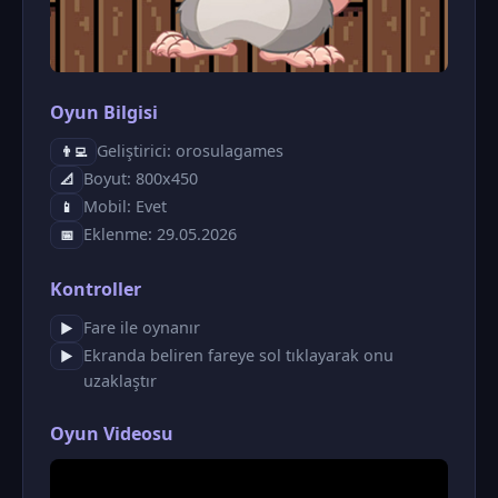
Oyun Bilgisi
Geliştirici: orosulagames
👨‍💻
Boyut: 800x450
📐
Mobil: Evet
📱
Eklenme: 29.05.2026
📅
Kontroller
Fare ile oynanır
▶
Ekranda beliren fareye sol tıklayarak onu
▶
uzaklaştır
Oyun Videosu