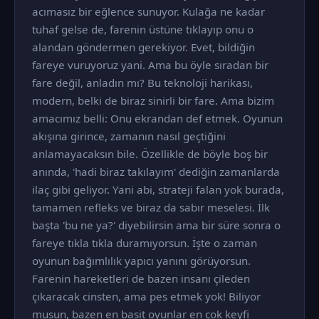
acımasız bir eğlence sunuyor. Kulağa ne kadar
tuhaf gelse de, farenin üstüne tıklayıp onu o
alandan göndermen gerekiyor. Evet, bildiğin
fareye vuruyoruz yani. Ama bu öyle sıradan bir
fare değil, anladın mı? Bu teknoloji harikası,
modern, belki de biraz sinirli bir fare. Ama bizim
amacımız belli: Onu ekrandan def etmek. Oyunun
akışına girince, zamanın nasıl geçtiğini
anlamayacaksın bile. Özellikle de böyle boş bir
anında, 'hadi biraz takılayım' dediğin zamanlarda
ilaç gibi geliyor. Yani abi, strateji falan yok burada,
tamamen refleks ve biraz da sabır meselesi. İlk
başta 'bu ne ya?' diyebilirsin ama bir süre sonra o
fareye tıkla tıkla duramıyorsun. İşte o zaman
oyunun bağımlılık yapıcı yanını görüyorsun.
Farenin hareketleri de bazen insanı çileden
çıkaracak cinsten, ama pes etmek yok! Biliyor
musun, bazen en basit oyunlar en çok keyfi