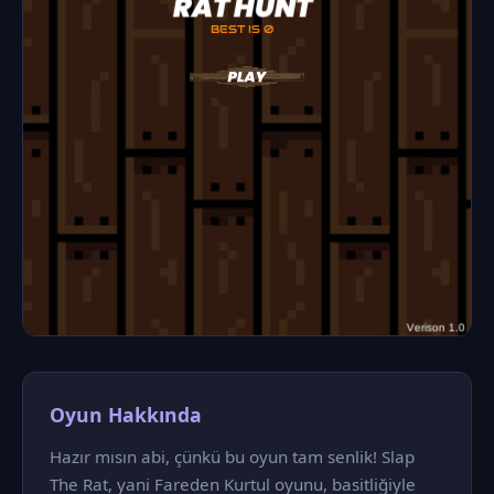
Oyun Hakkında
Hazır mısın abi, çünkü bu oyun tam senlik! Slap
The Rat, yani Fareden Kurtul oyunu, basitliğiyle