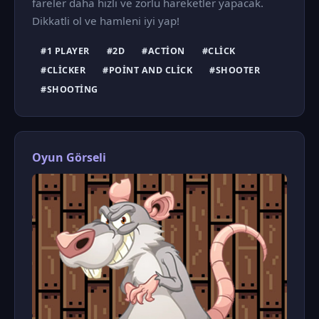
fareler daha hızlı ve zorlu hareketler yapacak.
Dikkatli ol ve hamleni iyi yap!
#1 PLAYER
#2D
#ACTION
#CLICK
#CLICKER
#POINT AND CLICK
#SHOOTER
#SHOOTING
Oyun Görseli