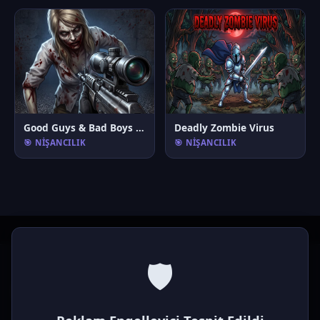
Good Guys & Bad Boys Zombie Survival GUI
Deadly Zombie Virus
🎯 NIŞANCILIK
🎯 NIŞANCILIK
🛡️
P
laymod
Ücretsiz online HTML5 oyunlar! Aksiyon, bulmaca, spor ve