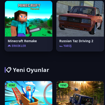
Minecraft Remake
Russian Taz Driving 2
🎮 ERKEKLER
🏎️ YARIŞ
📋 Yeni Oyunlar
YENI
YENI