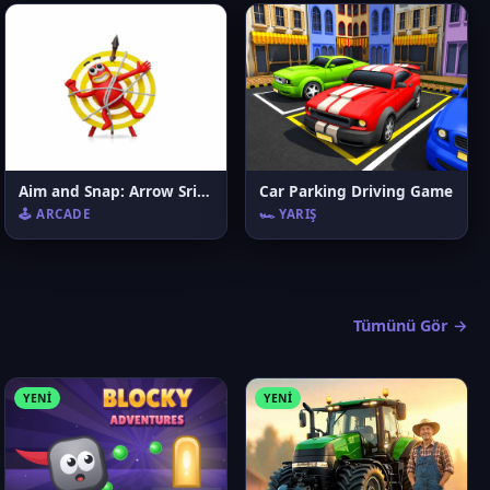
Aim and Snap: Arrow Srike
Car Parking Driving Game
🕹️ ARCADE
🏎️ YARIŞ
Tümünü Gör →
YENI
YENI