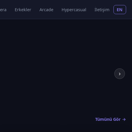
era
Erkekler
Arcade
Hypercasual
İletişim
EN
›
Tümünü Gör →