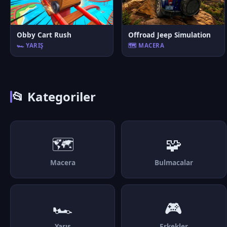
Obby Cart Rush
Offroad Jeep Simulation
🏎️ YARIŞ
🗺️ MACERA
📂 Kategoriler
🗺️
🧩
Macera
Bulmacalar
🏎️
🎮
Yarış
Erkekler