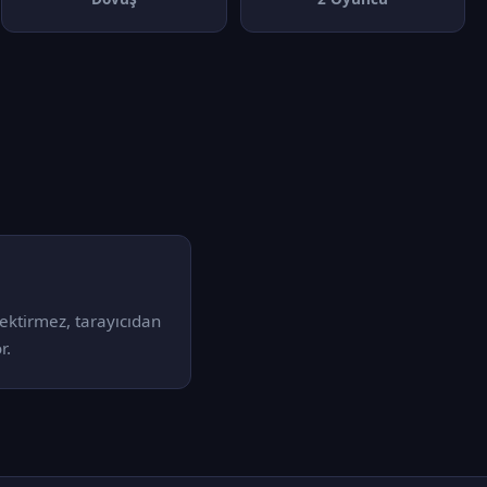
ektirmez, tarayıcıdan
r.