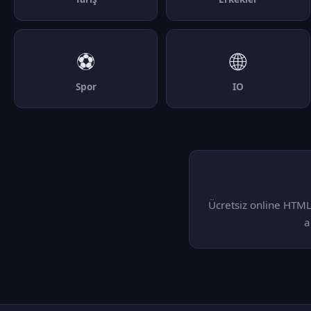
⚽
🌐
Spor
IO
Ücretsiz online HTML
a