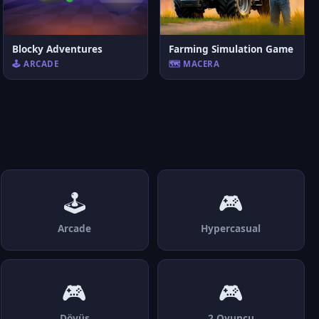
Blocky Adventures
Farming Simulation Game
🕹️ ARCADE
🗺️ MACERA
🕹️
🎮
Arcade
Hypercasual
🎮
🎮
Dövüş
2 Oyuncu