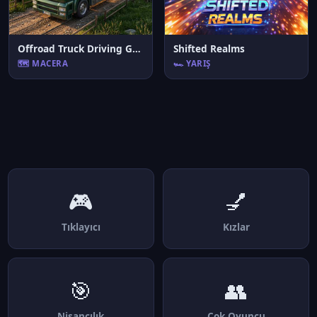
Offroad Truck Driving Game
Shifted Realms
🗺️ MACERA
🏎️ YARIŞ
🎮
💅
Tıklayıcı
Kızlar
🎯
👥
Nişancılık
Çok Oyuncu