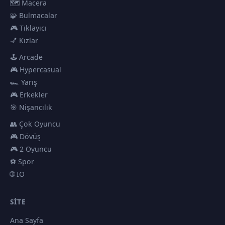
🗺️ Macera
🧩 Bulmacalar
🎮 Tıklayıcı
💅 Kızlar
🕹️ Arcade
🎮 Hypercasual
🏎️ Yarış
🎮 Erkekler
🎯 Nişancılık
👥 Çok Oyuncu
🎮 Dövüş
🎮 2 Oyuncu
⚽ Spor
🌐 IO
SITE
Ana Sayfa