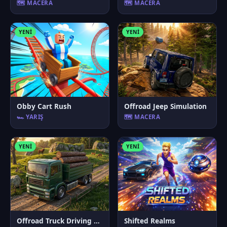
🗺️ MACERA
🗺️ MACERA
YENI
YENI
Obby Cart Rush
Offroad Jeep Simulation
🏎️ YARIŞ
🗺️ MACERA
YENI
YENI
Offroad Truck Driving Game
Shifted Realms