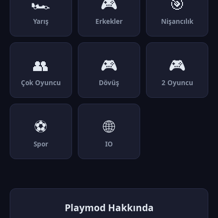
🏎️
🎮
🎯
Yarış
Erkekler
Nişancılık
👥
🎮
🎮
Çok Oyuncu
Dövüş
2 Oyuncu
⚽
🌐
Spor
IO
Playmod Hakkında