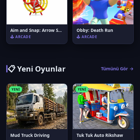
Aim and Snap: Arrow Srike
Obby: Death Run
🕹️ ARCADE
🕹️ ARCADE
📋 Yeni Oyunlar
Tümünü Gör →
YENI
YENI
Mud Truck Driving
Tuk Tuk Auto Rikshaw